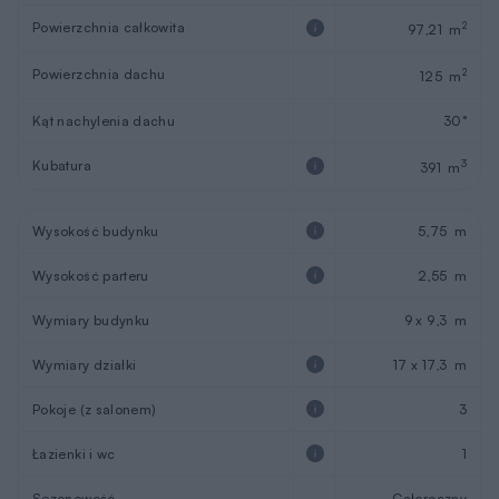
Powierzchnia całkowita
2
97,21 m
Powierzchnia dachu
2
125 m
Kąt nachylenia dachu
30°
Kubatura
3
391 m
Wysokość budynku
5,75 m
Wysokość parteru
2,55 m
Wymiary budynku
9 x 9,3 m
Wymiary działki
17 x 17,3 m
Pokoje (z salonem)
3
Łazienki i wc
1
Sezonowość
Całoroczny