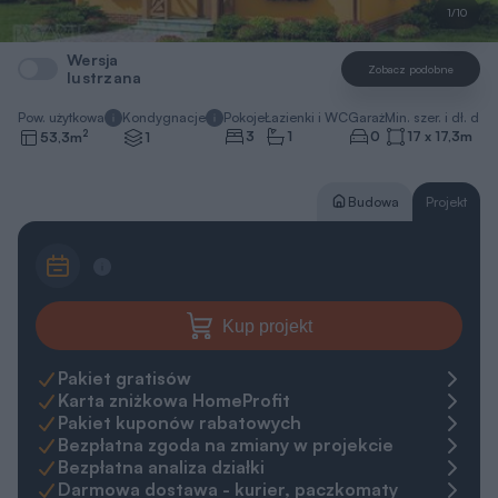
1/10
Wersja
Zobacz podobne
lustrzana
Pow. użytkowa
Kondygnacje
Pokoje
Łazienki i WC
Garaż
Min. szer. i dł. dzia
2
3
1
0
17 x 17,3
m
53,3
m
1
Budowa
Projekt
Kup projekt
Pakiet gratisów
Karta zniżkowa HomeProfit
Pakiet kuponów rabatowych
Bezpłatna zgoda na zmiany w projekcie
Bezpłatna analiza działki
Darmowa dostawa - kurier, paczkomaty