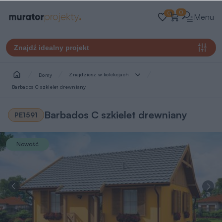
0
0
Menu
Znajdź idealny projekt
Znajdziesz w kolekcjach
Domy
Barbados C szkielet drewniany
Barbados C szkielet drewniany
PE1591
Nowość