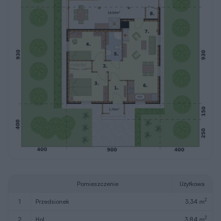
Pomieszczenie
Użytkowa
2
1
przedsionek
3,34 m
2
2
hol
3,84 m