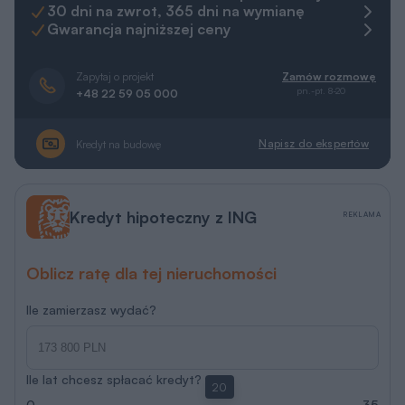
30 dni na zwrot, 365 dni na wymianę
Gwarancja najniższej ceny
Zapytaj o projekt
Zamów rozmowę
pn.-pt. 8-20
+48 22 59 05 000
Napisz do ekspertów
Kredyt na budowę
Kredyt hipoteczny z ING
REKLAMA
Oblicz ratę dla tej nieruchomości
Ile zamierzasz wydać?
Ile lat chcesz spłacać kredyt?
20
0
35