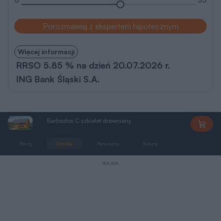
Porozmawiaj z ekspertem hipotecznym
Więcej informacji
RRSO 5.85 % na dzień 20.07.2026 r.
ING Bank Śląski S.A.
Barbados C szkielet drewniany
PE1591
Rzuty
Działka
Parametry
Koszty
Podobne
REKLAMA