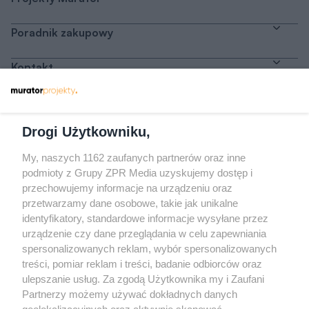
Poradnik zakupowy
Kontakt
Dołącz do nas
Drogi Użytkowniku,
My, naszych 1162 zaufanych partnerów oraz inne
podmioty z Grupy ZPR Media uzyskujemy dostęp i
przechowujemy informacje na urządzeniu oraz
Odwiedź grupę na Facebooku
przetwarzamy dane osobowe, takie jak unikalne
Gdybym budował drugi raz - mądry Polak
identyfikatory, standardowe informacje wysyłane przez
przed budową
urządzenie czy dane przeglądania w celu zapewniania
spersonalizowanych reklam, wybór spersonalizowanych
Forum Muratora
treści, pomiar reklam i treści, badanie odbiorców oraz
ulepszanie usług. Za zgodą Użytkownika my i Zaufani
Partnerzy możemy używać dokładnych danych
geolokalizacyjnych oraz aktywnie skanować