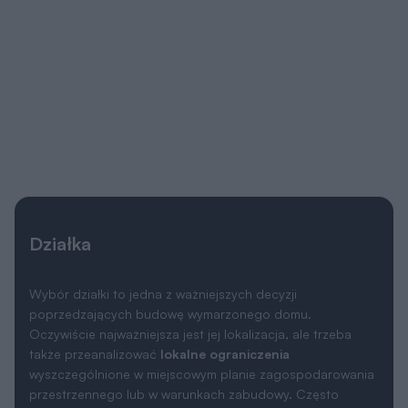
Działka
Wybór działki to jedna z ważniejszych decyzji
poprzedzających budowę wymarzonego domu.
Oczywiście najważniejsza jest jej lokalizacja, ale trzeba
także przeanalizować
lokalne ograniczenia
wyszczególnione w miejscowym planie zagospodarowania
przestrzennego lub w warunkach zabudowy. Często