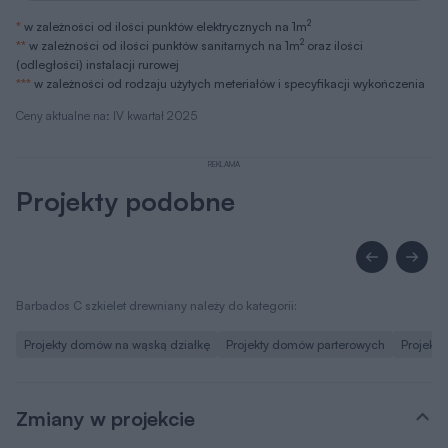
2
*
w zależności od ilości punktów elektrycznych na 1m
2
**
w zależności od ilości punktów sanitarnych na 1m
oraz ilości
(odległości) instalacji rurowej
***
w zależności od rodzaju użytych meteriałów i specyfikacji wykończenia
Ceny aktualne na: IV kwartał 2025
REKLAMA
Projekty podobne
Barbados C szkielet drewniany należy do kategorii:
Projekty domów na wąską działkę
Projekty domów parterowych
Projekt
Zmiany w projekcie