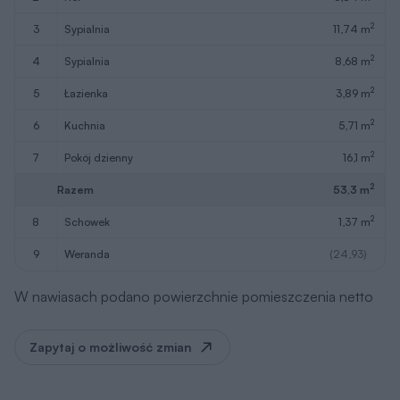
2
3
sypialnia
11,74 m
2
4
sypialnia
8,68 m
2
5
łazienka
3,89 m
2
6
kuchnia
5,71 m
2
7
pokój dzienny
16,1 m
2
Razem
53,3 m
2
8
schowek
1,37 m
9
weranda
(24,93)
W nawiasach podano powierzchnie pomieszczenia netto
Zapytaj o możliwość zmian