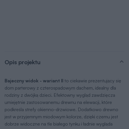
umiejętnie zastosowanemu drewnu na elewacji, które
podkreśla strefy okienno-drzwiowe. Dodatkowo drewno
jest w przyjemnym miodowym kolorze, dzięki czemu jest
dobrze widoczne na tle białego tynku i ładnie wygląda
zestawione z ciemnym dachem. Architekt zadbał o
doskonałe doświetlenie wnętrz światłem naturalnym. Dwie
ze ścian salonu są niemal całkowicie przeszklone, dzięki
czemu siedząc w środku, można rozkoszować się
widokiem ogrodu, a taras stanowi naturalne przedłużenie
salonu, gdzie można wypocząć i zjeść posiłek pod
chmurką. Dla komfortu mieszkańców przy domu
zaplanowano aż dwa tarasy - większy od frontu i elewacji
bocznej oraz mniejszy od tyłu, dostępny z sypialni
gospodarzy. Do dyspozycji domowników są też 2 łazienki
oraz kotłownia, do której wchodzi się z zewnątrz, ale
projektant przewidział możliwość zrobienia wejścia do niej
również od środka – z przedsionka lub korytarza, zależnie
od potrzeb mieszkańców.
Bajeczny widok - wariant II