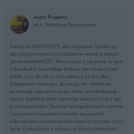
przedsięwzięciem. Podczas wielogodzinnych rozmów
z przyszłymi inwestorami staramy się wspólnie
odpowiedzieć na pytania dotyczące ich potrzeb i stylu
życia. Dyskutujemy o miejscu, w którym stanie dom,
o materiałach budowlanych i o sposobie
ich wykorzystania. Wszystkie moje projekty
prezentowane w katalogu powstały pod wpływem
Państwa sugestii i oczekiwań, zarówno wobec
funkcjonalności, jak i estetyki budynku.
Koszty
Orientacyjne koszty budowy netto - wycena
wskaźnikowa