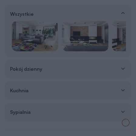
Sypialnia
Zapisz sie na newsletter Murator
PROJEKTY
Zapisz się
Otrzymasz e-poradnik „
Dom energooszczędny
”,
a co niedziela do porannej kawy:
👍 praktyczne porady związane z budową domu,
👍 informacje o nowościach i promocjach.