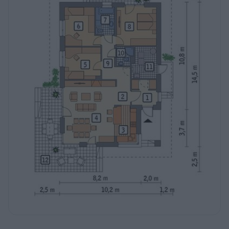
Pomieszczenie
Użytkowa
2
1
przedsionek
5,9 m
2
2
hol
5,1 m
2
3
kuchnia
7,4 m
2
4
pokój dzienny
30,6 m
2
5
sypialnia
11,1 m
2
6
sypialnia
12,0 m
2
7
łazienka
4,9 m
2
8
sypialnia
15,0 m