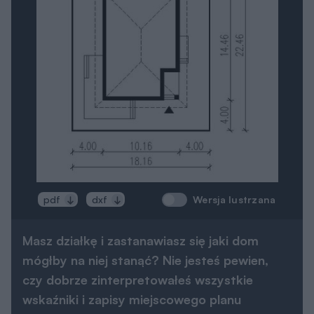
Masz działkę i zastanawiasz się jaki dom
mógłby na niej stanąć? Nie jesteś pewien,
czy dobrze zinterpretowałeś wszystkie
wskaźniki i zapisy miejscowego planu
zagospodarowania przestrzennego lub
warunków zabudowy?
Architekt pomoże Ci:
przeanalizować możliwości zabudowy działki,
podpowie jak najkorzystniej usytuować budynek
względem kierunków świata,
znajdzie projekt na działkę małą, o nietypowym kształcie,
wąską czy z wjazdem od południa,
podpowie jakie zmiany można łatwo wprowadzić do
projektu, by jak najlepiej pasował na działkę i
jednocześnie zapewniał komfort użytkowania przyszłym
mieszkańcom.