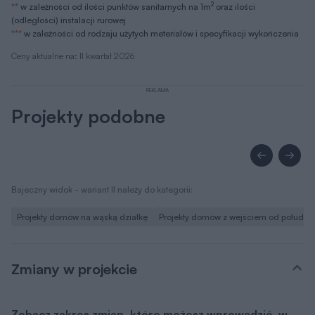
Zmiany w projekcie
Zobacz zakres zmian, które możesz wprowadzić, w
tym projekcie bez zgody autora.
Lista możliwych zmian
Jeśli zmiany, które chcesz wprowadzić nie są ujęte w
powyższym zestawieniu, skontaktuj się z nami. Nasz
architekt przeanalizuje i doradzi, które z Twoich
propozycji warto wdrożyć. O zgodę na zmiany możesz
wystąpić nie tylko w momencie zakupu projektu, ale
także później i otrzymasz ją bezpłatnie w ciągu kilku dni.
Zapytaj o dodatkowe zmiany