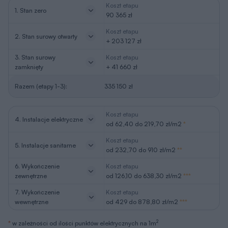
zewnętrzne
od 126,10 do 638,30 zł/m2
***
7. Wykończenie
Koszt etapu
wewnętrzne
od 429 do 878,80 zł/m2
***
2
*
w zależności od ilości punktów elektrycznych na 1m
2
**
w zależności od ilości punktów sanitarnych na 1m
oraz ilości
(odległości) instalacji rurowej
***
w zależności od rodzaju użytych meteriałów i specyfikacji wykończenia
Ceny aktualne na: II kwartał 2026
REKLAMA
Projekty podobne
Bajeczny widok - wariant II należy do kategorii:
Projekty domów na wąską działkę
Projekty domów z wejściem od południ