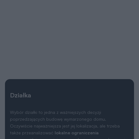
Wybór działki to jedna z ważniejszych decyzji
poprzedzających budowę wymarzonego domu.
Oczywiście najważniejsza jest jej lokalizacja, ale trzeba
także przeanalizować
lokalne ograniczenia
wyszczególnione w miejscowym planie zagospodarowania
przestrzennego lub w warunkach zabudowy. Często
zapisy w w/w dokumentach uniemożliwiają budowę
wybranego projektu i trzeba szukać dalej.
Ważne jest także
usytuowanie działki i domu względem
stron świata
, gdyż to właśnie decyduje o stopniu
nasłonecznienia poszczególnych pomieszczeń. Dlatego
każdy projekt oferujemy w dwóch wersjach: podstawowej
oraz lustrzanej, aby można było wybrać najkorzystniejszy
układ pomieszczeń względem stron świata, a także
względem ukształtowania krajobrazu w otoczeniu działki.
Wymiary działki
18.20 x 22.50 m