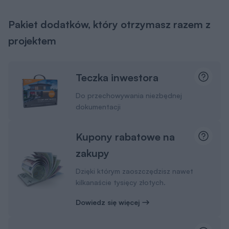
kilkanaście tysięcy złotych.
Dowiedz się więcej
Projekty małej
architektury
Wybudujesz samodzielnie m.in. domek
dla dzieci czy altanę z grillem.
Pamiętaj
Wysyłkę projektu ze wszystkimi dodatkami na
terenie Polski bierzemy na siebie. Ty
wybierasz, gdzie odbierzesz swój projekt.
Masz do wyboru kuriera DPD lub punkty
Paczkomat InPost 24/7.
Masz 30 dni na zwrot i 365 dni na wymianę