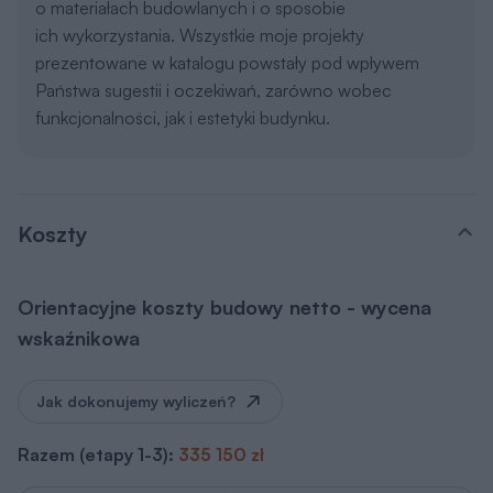
Jak dokonujemy wyliczeń?
Razem (etapy 1-3):
335 150 zł
Koszt etapu
1. Stan zero
90 365 zł
Koszt etapu
2. Stan surowy otwarty
+ 203 127 zł
3. Stan surowy
Koszt etapu
zamknięty
+ 41 660 zł
Razem (etapy 1-3):
335 150 zł
Koszt etapu
4. Instalacje elektryczne
od 62,40 do 219,70 zł/m2
*
Koszt etapu
5. Instalacje sanitarne
od 232,70 do 910 zł/m2
**
6. Wykończenie
Koszt etapu