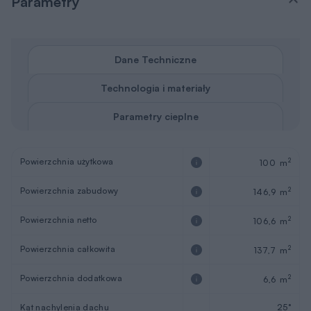
Powierzchnia całkowita
2
137,7 m
Powierzchnia dodatkowa
2
6,6 m
Kąt nachylenia dachu
25°
Kubatura
3
673,4 m
Wysokość budynku
6,33 m
Wysokość parteru
2,80 m
Wymiary budynku
10,2 x 14,5 m
Wymiary działki
18,2 x 22,5 m
Pokoje (z salonem)
4
Łazienki i wc
2
Sezonowość
Całoroczny