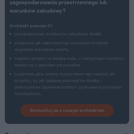
Skonsultuj sie z naszym architektem
Parametry
Dane Techniczne
Technologia i materiały
Parametry cieplne
Powierzchnia użytkowa
2
100 m
Powierzchnia zabudowy
2
146,9 m
Powierzchnia netto
2
106,6 m