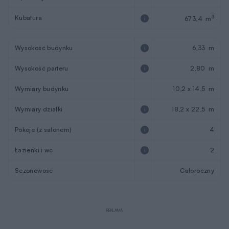
REKLAMA
Opis projektu
Bajeczny widok - wariant II
to ciekawie prezentujący się
dom parterowy z czterospadowym dachem, idealny dla
rodziny z dwójką dzieci. Efektowny wygląd zawdzięcza