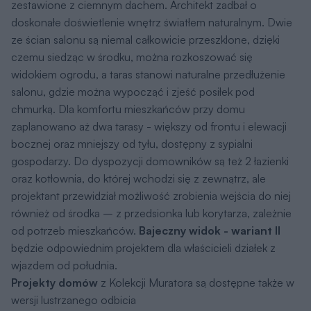
będzie odpowiednim projektem dla właścicieli działek z
wjazdem od południa.
Projekty domów
z Kolekcji Muratora są dostępne także w
wersji lustrzanego odbicia
Autor Projektu
arch. Katarzyna Słupeczańska
Pracuję w MURATORZE jako projektant. Staram się,
aby przyszli inwestorzy bezboleśnie weszli w labirynt
,,budowlanki&#8221;. Wychodząc z założenia, że gust
indywidualny nie podlega dyskusji, nie mówię co jest
dobre, a co złe lub co jest piękne, a co brzydkie.
Pragnieniem moim jest, aby każdy, kto zdobył się
na odwagę i planuje budowę domu, przeanalizował
bardzo dokładnie wiele aspektów wiążących się z tym