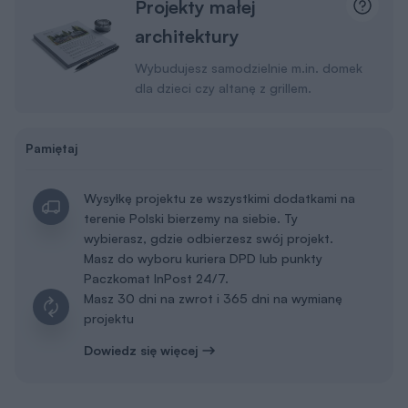
projektu
Dowiedz się więcej
Dodatki w dobrej cenie
Dodatki możesz dobrać także w koszyku lub podczas
zakupów u naszego doradcy.
Tablica budowy
50 zł
Dodaj do koszyka
Dziennik budowy
19 zł