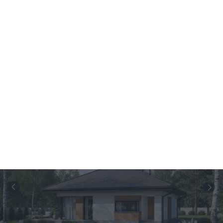
1/12
Wersja
Zobacz podobne
lustrzana
Pow. użytkowa
Kondygnacje
Pokoje
Łazienki i WC
Garaż
Min. szer. i dł. dzia
2
4
2
0
18,2 x 22,5
m
100
m
1
Budowa
Projekt
Kup projekt