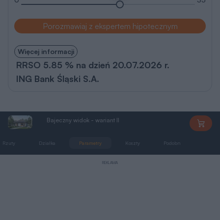
Rzuty, przekrój, elewacje
Parter
100 m
2
Wersja lustrzana
Wersja lustrzana