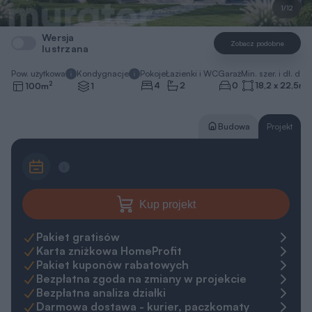
Pakiet gratisów
Karta zniżkowa HomeProfit
Pakiet kuponów rabatowych
Bezpłatna zgoda na zmiany w projekcie
Bezpłatna analiza działki
Darmowa dostawa - kurier, paczkomaty
30 dni na zwrot, 365 dni na wymianę
Gwarancja najniższej ceny
Zapytaj o projekt
Zamów rozmowę
pn.-pt. 8-20
+48 22 59 05 000
Napisz do ekspertów
Kredyt na budowę
Kredyt hipoteczny z ING
REKLAMA
Oblicz ratę dla tej nieruchomości