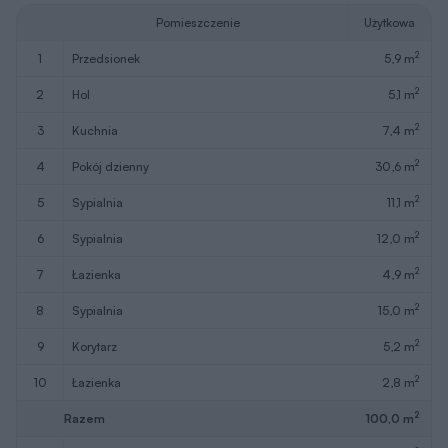
2
9
korytarz
5,2 m
2
10
łazienka
2,8 m
2
Razem
100,0 m
2
11
kotłownia
6,6 m
12
taras
(28,3)
13
taras
(12,2)
W nawiasach podano powierzchnie pomieszczenia netto
Pobierz rysunki
szczegółowe
Zapytaj o możliwość zmian