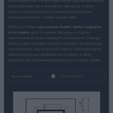
Wersja lustrzana
pdf
dxf