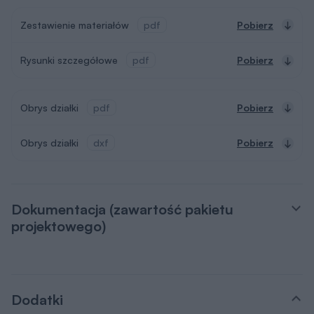
Dodatki
Pakiet dodatków, który otrzymasz razem z
projektem
Teczka inwestora
Do przechowywania niezbędnej
dokumentacji
Kupony rabatowe na
zakupy
Dzięki którym zaoszczędzisz nawet