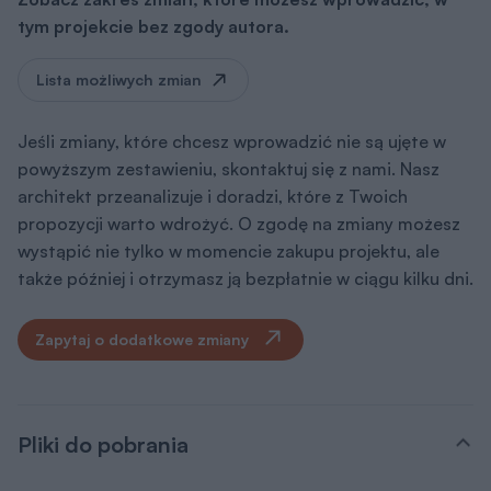
Pliki do pobrania
Zestawienie materiałów
pdf
Pobierz
Rysunki szczegółowe
pdf
Pobierz
Obrys działki
pdf
Pobierz
Obrys działki
dxf
Pobierz
Dokumentacja (zawartość pakietu
projektowego)