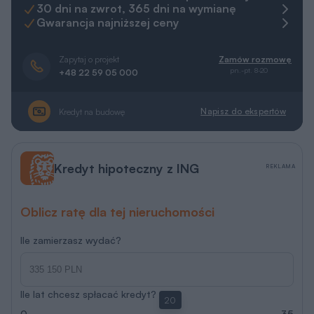
Ile zamierzasz wydać?
Ile lat chcesz spłacać kredyt?
20
0
35
Porozmawiaj z ekspertem hipotecznym
Więcej informacji
RRSO 5.85 % na dzień 20.07.2026 r.
ING Bank Śląski S.A.
Bajeczny widok - wariant II
M183b
Rzuty
Działka
Parametry
Koszty
Podobne
Zmia
REKLAMA