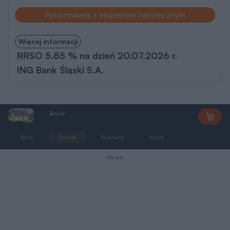
Rzuty, przekrój, elewacje
Parter
67,38 m
2
Wersja lustrzana
Wersja lustrzana