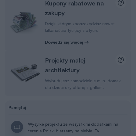
Wysyłkę projektu ze wszystkimi dodatkami na
terenie Polski bierzemy na siebie. Ty
wybierasz, gdzie odbierzesz swój projekt.
Masz do wyboru kuriera DPD lub punkty
Paczkomat InPost 24/7.
Masz 30 dni na zwrot i 365 dni na wymianę
projektu
Dowiedz się więcej
Dodatki w dobrej cenie
Dodatki możesz dobrać także w koszyku lub podczas
zakupów u naszego doradcy.
Tablica budowy
50 zł