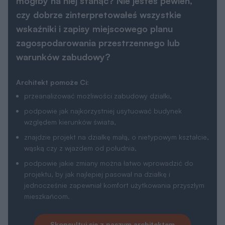
Skonsultuj sie z naszym architektem
Parametry
W dokumentacji uwzględniono dwa źródła ciepła
(kocioł na paliwo stałe i kocioł na gaz) oraz dwa
systemy wentylacji (wentylację grawitacyjną i
wentylację mechaniczną z rekuperacją). Wyboru
opcji należy dokonać na etapie adaptacji projektu.
Dane Techniczne
Technologia i materiały