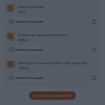
Pokaż więcej dodatków
Zapisz sie na newsletter Murator
PROJEKTY
Zapisz się
Otrzymasz e-poradnik „
Dom energooszczędny
”,
a co niedziela do porannej kawy:
👍 praktyczne porady związane z budową domu,
👍 informacje o nowościach i promocjach.