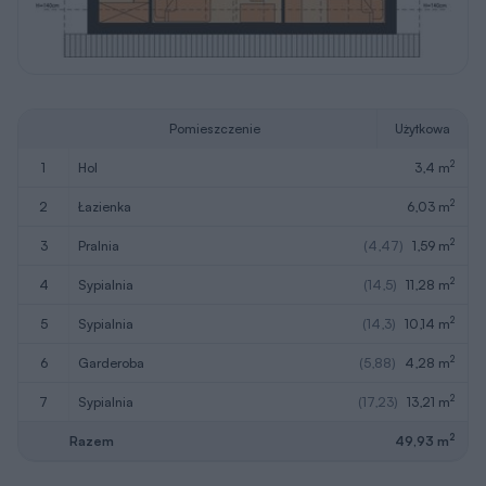
2
Razem
49,93 m
W nawiasach podano powierzchnie pomieszczenia netto
Pobierz rysunki
szczegółowe
Zapytaj o możliwość zmian
Przekrój
Wersja lustrzana
Wersja lustrzana