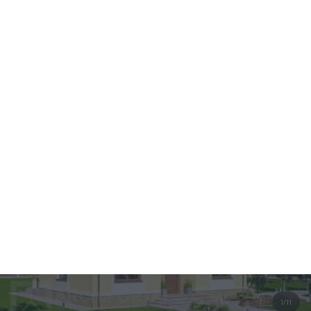
1/11
Wersja
Zobacz podobne
lustrzana
Pow. użytkowa
Kondygnacje
Pokoje
Łazienki i WC
Garaż
Min. szer. i dł. dzia
2
5
2
0
18,74 x 17,14
117,31
m
2
Budowa
Projekt
Kup projekt
Pakiet gratisów
Karta zniżkowa HomeProfit
Pakiet kuponów rabatowych
Bezpłatna zgoda na zmiany w projekcie