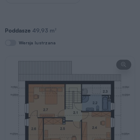
Pomieszczenie
Użytkowa
2
1
hol
3,4 m
2
2
łazienka
6,03 m
2
3
pralnia
(4,47)
1,59 m
2
4
sypialnia
(14,5)
11,28 m
2
5
sypialnia
(14,3)
10,14 m
2
6
garderoba
(5,88)
4,28 m
2
7
sypialnia
(17,23)
13,21 m