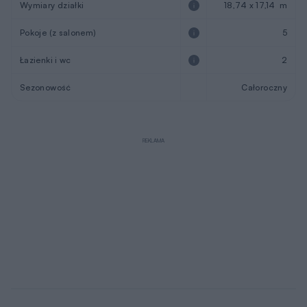
Opis projektu
Amor
to klasyczny dom z dwuspadowym dachem, który
doskonale nadaje się dla 4-5 osobowej rodziny. W
budynku duży nacisk położono na wygodę i funkcjonalność
domowników.
Na parterze znalazły się: przestronny, dobrze oświetlony
salon, wygodna kuchnia z praktyczną spiżarnią, łazienka,
dodatkowy pokój z przeznaczeniem na gabinet lub pokój
gościnny, oraz sporych rozmiarów kotłownia, w której
zaprojektowano
dwa rodzaje ogrzewania
: GAZOWE
oraz na PALIWO STAŁE. Dzięki takiemu rozwiązaniu,
projektu nie trzeba przerabiać, inwestor sam decyduje,
który rodzaj ogrzewania zastosuje w swoim domu -