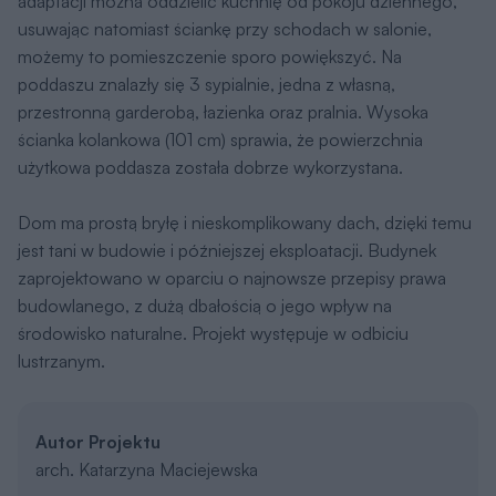
Autor Projektu
arch. Katarzyna Maciejewska
Koszty
Orientacyjne koszty budowy netto - wycena
wskaźnikowa
Jak dokonujemy wyliczeń?
Razem (etapy 1-3):
294 454 zł
Koszt etapu
1. Stan zero
55 099 zł