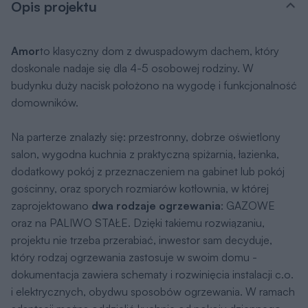
dokumentacja zawiera schematy i rozwinięcia instalacji c.o.
i elektrycznych, obydwu sposobów ogrzewania. W ramach
adaptacji można oddzielić kuchnię od pokoju dziennego,
usuwając natomiast ściankę przy schodach w salonie,
możemy to pomieszczenie sporo powiększyć. Na
poddaszu znalazły się 3 sypialnie, jedna z własną,
przestronną garderobą, łazienka oraz pralnia. Wysoka
ścianka kolankowa (101 cm) sprawia, że powierzchnia
użytkowa poddasza została dobrze wykorzystana.
Dom ma prostą bryłę i nieskomplikowany dach, dzięki temu
jest tani w budowie i późniejszej eksploatacji. Budynek
zaprojektowano w oparciu o najnowsze przepisy prawa
budowlanego, z dużą dbałością o jego wpływ na
środowisko naturalne. Projekt występuje w odbiciu
lustrzanym.