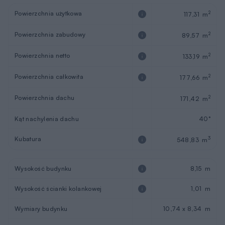
Wymiary budynku
10,74 x 8,34 m
Wymiary działki
18,74 x 17,14 m
Pokoje (z salonem)
5
Łazienki i wc
2
Sezonowość
Całoroczny
REKLAMA