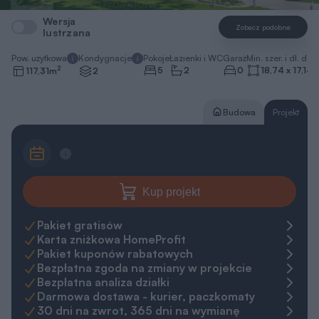
Bezpłatna analiza działki
Darmowa dostawa - kurier, paczkomaty
30 dni na zwrot, 365 dni na wymianę
Gwarancja najniższej ceny
Zapytaj o projekt
Zamów rozmowę
pn.-pt. 8-20
+48 22 59 05 000
Napisz do ekspertów
Kredyt na budowę
Kredyt hipoteczny z ING
REKLAMA
Oblicz ratę dla tej nieruchomości
Ile zamierzasz wydać?