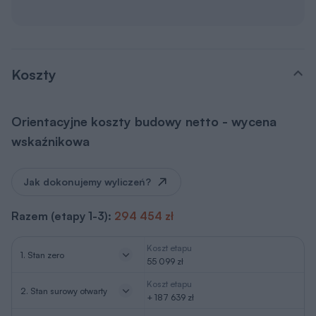
Koszt etapu
2. Stan surowy otwarty
+ 187 639 zł
3. Stan surowy
Koszt etapu
zamknięty
+ 51 718 zł
Razem (etapy 1-3):
294 454 zł
Koszt etapu
4. Instalacje elektryczne
od 62,40 do 219,70 zł/m2
*
Koszt etapu
5. Instalacje sanitarne
od 232,70 do 910 zł/m2
**
6. Wykończenie
Koszt etapu
zewnętrzne
od 126,10 do 638,30 zł/m2
***
7. Wykończenie
Koszt etapu
wewnętrzne
od 429 do 878,80 zł/m2
***
2
*
w zależności od ilości punktów elektrycznych na 1m
2
**
w zależności od ilości punktów sanitarnych na 1m
oraz ilości
(odległości) instalacji rurowej
***
w zależności od rodzaju użytych meteriałów i specyfikacji wykończenia