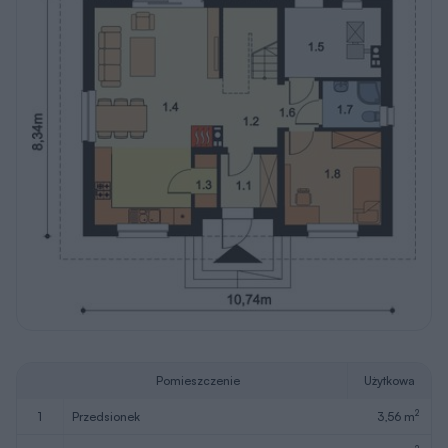
2
1
przedsionek
3,56 m
2
2
hol
9,03 m
2
3
spiżarnia
1,37 m
2
4
pokój dzienny + kuchnia
29,82 m
2
5
kotłownia + pom. gosp.
7,76 m
2
6
korytarz
1,87 m
2
7
łazienka
3,22 m
2
8
gabinet
10,75 m
2
Razem
67,38 m
W nawiasach podano powierzchnie pomieszczenia netto
Pobierz rysunki
szczegółowe