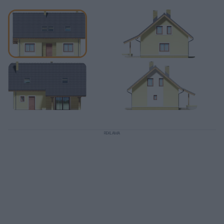
Działka
Wybór działki to jedna z ważniejszych decyzji