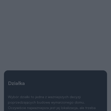
poprzedzających budowę wymarzonego domu.
Oczywiście najważniejsza jest jej lokalizacja, ale trzeba
także przeanalizować
lokalne ograniczenia
wyszczególnione w miejscowym planie zagospodarowania
przestrzennego lub w warunkach zabudowy. Często
zapisy w w/w dokumentach uniemożliwiają budowę
wybranego projektu i trzeba szukać dalej.
Ważne jest także
usytuowanie działki i domu względem
stron świata
, gdyż to właśnie decyduje o stopniu
nasłonecznienia poszczególnych pomieszczeń. Dlatego
każdy projekt oferujemy w dwóch wersjach: podstawowej
oraz lustrzanej, aby można było wybrać najkorzystniejszy
układ pomieszczeń względem stron świata, a także
względem ukształtowania krajobrazu w otoczeniu działki.
Wymiary działki
18.74 x 17.14 m
Wymiary działki po obrocie
17.14 x 18.74 m
domu o 90°