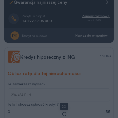
Ile lat chcesz spłacać kredyt?
20
0
35
Porozmawiaj z ekspertem hipotecznym
Więcej informacji
RRSO 5.85 % na dzień 20.07.2026 r.
ING Bank Śląski S.A.
Amor
AL019
Rzuty
Działka
Parametry
Koszty
Podobne
REKLAMA