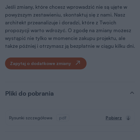
Dokumentacja (zawartość pakietu
projektowego)
Dodatki
Pakiet dodatków, który otrzymasz razem z
projektem
Teczka inwestora
Do przechowywania niezbędnej