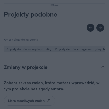
Lista możliwych zmian
Jeśli zmiany, które chcesz wprowadzić nie są ujęte w
powyższym zestawieniu, skontaktuj się z nami. Nasz
architekt przeanalizuje i doradzi, które z Twoich
propozycji warto wdrożyć. O zgodę na zmiany możesz
wystąpić nie tylko w momencie zakupu projektu, ale
także później i otrzymasz ją bezpłatnie w ciągu kilku dni.
Zapytaj o dodatkowe zmiany
Pliki do pobrania
Rysunki szczegółowe
pdf
Pobierz