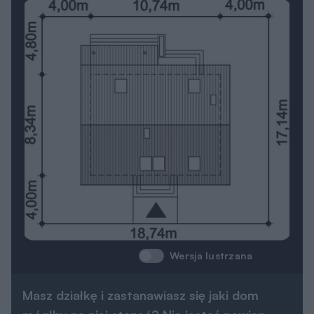
Masz działkę i zastanawiasz się jaki dom
mógłby na niej stanąć? Nie jesteś pewien,
czy dobrze zinterpretowałeś wszystkie
wskaźniki i zapisy miejscowego planu
zagospodarowania przestrzennego lub
warunków zabudowy?
Architekt pomoże Ci:
przeanalizować możliwości zabudowy działki,
podpowie jak najkorzystniej usytuować budynek
względem kierunków świata,
znajdzie projekt na działkę małą, o nietypowym kształcie,
wąską czy z wjazdem od południa,
podpowie jakie zmiany można łatwo wprowadzić do
projektu, by jak najlepiej pasował na działkę i
jednocześnie zapewniał komfort użytkowania przyszłym
mieszkańcom.