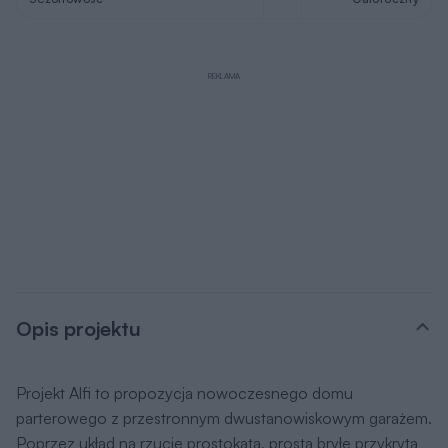
REKLAMA
Opis projektu
Projekt Alfi to propozycja nowoczesnego domu
parterowego z przestronnym dwustanowiskowym garażem.
Poprzez układ na rzucie prostokąta, prostą bryłę przykrytą