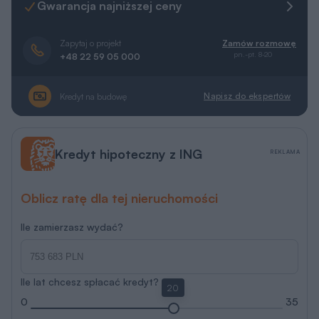
Gwarancja najniższej ceny
Zapytaj o projekt
Zamów rozmowę
pn.-pt. 8-20
+48 22 59 05 000
Napisz do ekspertów
Kredyt na budowę
Kredyt hipoteczny z ING
REKLAMA
Oblicz ratę dla tej nieruchomości
Ile zamierzasz wydać?
Ile lat chcesz spłacać kredyt?
20
0
35