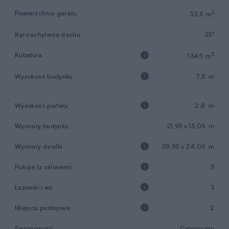
Powierzchnia garażu
2
33,5 m
Kąt nachylenia dachu
35°
Kubatura
3
1345 m
Wysokość budynku
7,5 m
Wysokość parteru
2,8 m
Wymiary budynku
21,95 x 15,05 m
Wymiary działki
28,95 x 24,05 m
Pokoje (z salonem)
5
Łazienki i wc
3
Miejsca postojowe
2
Sezonowość
Całoroczny