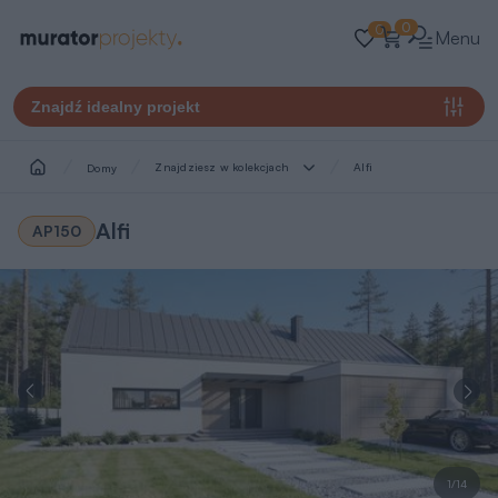
0
0
Menu
Znajdź idealny projekt
Znajdziesz w kolekcjach
Alfi
Domy
Alfi
AP150
1/14