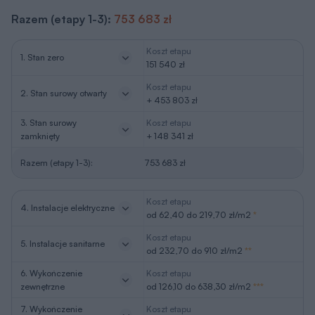
Razem (etapy 1-3):
753 683 zł
Koszt etapu
1. Stan zero
151 540 zł
Koszt etapu
2. Stan surowy otwarty
+ 453 803 zł
3. Stan surowy
Koszt etapu
zamknięty
+ 148 341 zł
Razem (etapy 1-3):
753 683 zł
Koszt etapu
4. Instalacje elektryczne
od 62,40 do 219,70 zł/m2
*
Koszt etapu
5. Instalacje sanitarne
od 232,70 do 910 zł/m2
**
6. Wykończenie
Koszt etapu
zewnętrzne
od 126,10 do 638,30 zł/m2
***
7. Wykończenie
Koszt etapu