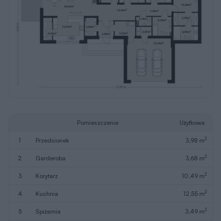
Pomieszczenie
Użytkowa
2
1
przedsionek
3,98 m
2
2
garderoba
3,68 m
2
3
korytarz
10,49 m
2
4
kuchnia
12,55 m
2
5
spiżarnia
3,49 m