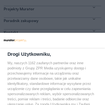
Projekty Murator
Poradnik zakupowy
Kontakt
Dołącz do nas
Drogi Użytkowniku,
My, naszych 1162 zaufanych partnerów oraz inne
podmioty z Grupy ZPR Media uzyskujemy dostęp i
przechowujemy informacje na urządzeniu oraz
Odwiedź grupę na Facebooku
przetwarzamy dane osobowe, takie jak unikalne
Gdybym budował drugi raz - mądry Polak
identyfikatory, standardowe informacje wysyłane przez
przed budową
urządzenie czy dane przeglądania w celu zapewniania
spersonalizowanych reklam, wybór spersonalizowanych
Forum Muratora
treści, pomiar reklam i treści, badanie odbiorców oraz
ulepszanie usług. Za zgodą Użytkownika my i Zaufani