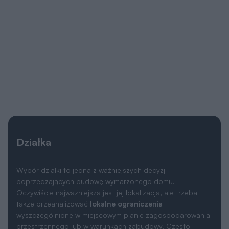
Działka
Wybór działki to jedna z ważniejszych decyzji
poprzedzających budowę wymarzonego domu.
Oczywiście najważniejsza jest jej lokalizacja, ale trzeba
także przeanalizować
lokalne ograniczenia
wyszczególnione w miejscowym planie zagospodarowania
przestrzennego lub w warunkach zabudowy. Często