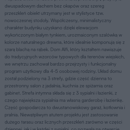
dwuspadowym dachem bez okapów oraz szereg
przeszkleń obiekt utrzymany jest w stylistyce tzw.
nowoczesnej stodoły. Współczesny, minimalistyczny
charakter budynku uzyskano dzięki elewacjom
wykończonym białym tynkiem, urozmaiconym szalówką w
kolorze naturalnego drewna, które idealnie komponują się z
szarą blachą na rąbek. Dom Alfi, który kształtem nawiązuje
do tradycyjnych wzorców typowych dla terenów wiejskich,
we wnętrzu zachował bardzo przejrzysty i funkcjonalny
program użytkowy dla 4-5 osobowej rodziny. Układ domu
został podzielony na 3 strefy, gdzie część dzienna to
przestronny salon z jadalnią, kuchnia ze spiżarnią oraz
gabinet. Strefa intymna składa się z 3 sypialni i łazienki, z
czego największa sypialnia ma własną garderobę i łazienkę.
Część gospodarcza to dwustanowiskowy garaż, kotłownia i
pralnia. Niewątpliwym atutem projektu jest zastosowanie
dużego tarasu oraz licznych przeszkleń zarówno w części
dziennej, jak i w każdej z sypialni, co pozwala na otwarcie