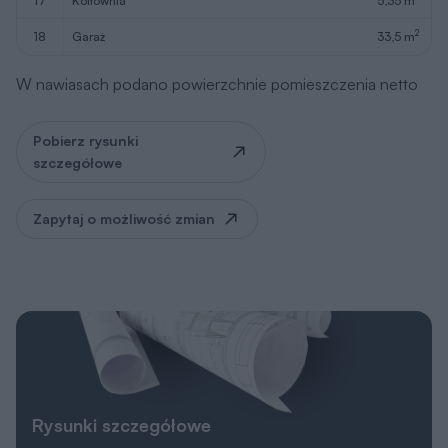
17
kotłownia
5,35 m
2
18
garaż
33,5 m
W nawiasach podano powierzchnie pomieszczenia netto
Pobierz rysunki
szczegółowe
Zapytaj o możliwość zmian
Rysunki szczegółowe