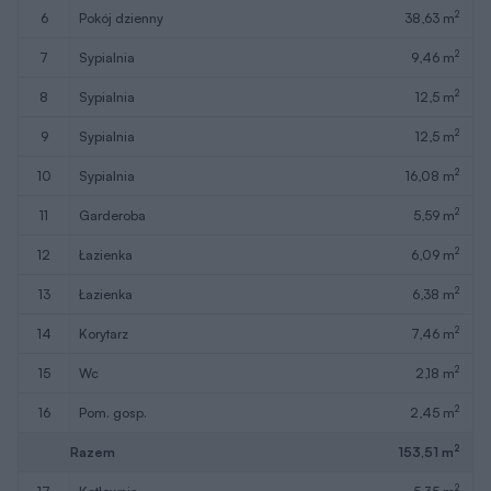
2
6
pokój dzienny
38,63 m
2
7
sypialnia
9,46 m
2
8
sypialnia
12,5 m
2
9
sypialnia
12,5 m
2
10
sypialnia
16,08 m
2
11
garderoba
5,59 m
2
12
łazienka
6,09 m
2
13
łazienka
6,38 m
2
14
korytarz
7,46 m
2
15
wc
2,18 m
2
16
pom. gosp.
2,45 m
2
Razem
153,51 m
2