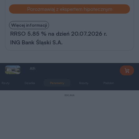
Porozmawiaj z ekspertem hipotecznym
Więcej informacji
RRSO 5.85 % na dzień 20.07.2026 r.
ING Bank Śląski S.A.
Alfi
AP150
Rzuty
Działka
Parametry
Koszty
Podobne
Zmia
REKLAMA