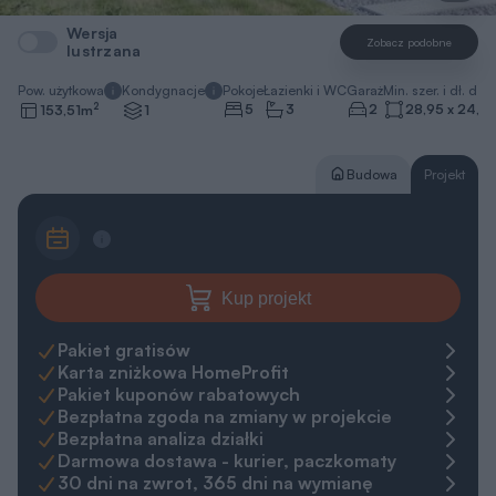
Wersja
Zobacz podobne
lustrzana
Pow. użytkowa
Kondygnacje
Pokoje
Łazienki i WC
Garaż
Min. szer. i dł. dzia
2
5
3
2
28,95 x 24,0
153,51
m
1
Budowa
Projekt
Kup projekt
Pakiet gratisów
Karta zniżkowa HomeProfit
Pakiet kuponów rabatowych
Bezpłatna zgoda na zmiany w projekcie
Bezpłatna analiza działki
Darmowa dostawa - kurier, paczkomaty
30 dni na zwrot, 365 dni na wymianę