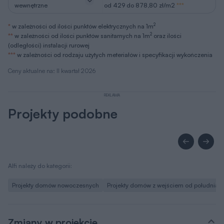
wewnętrzne
od 429 do 878,80 zł/m2
***
2
*
w zależności od ilości punktów elektrycznych na 1m
2
**
w zależności od ilości punktów sanitarnych na 1m
oraz ilości
(odległości) instalacji rurowej
***
w zależności od rodzaju użytych meteriałów i specyfikacji wykończenia
Ceny aktualne na: II kwartał 2026
REKLAMA
Projekty podobne
Alfi należy do kategorii:
Projekty domów nowoczesnych
Projekty domów z wejściem od południa
Zmiany w projekcie