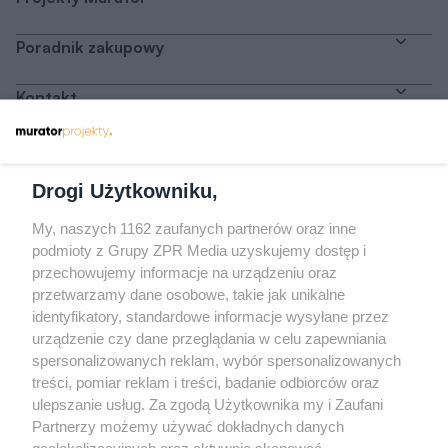
Poradnik zakupowy
Kontakt
Dołącz do nas
Drogi Użytkowniku,
My, naszych 1162 zaufanych partnerów oraz inne
podmioty z Grupy ZPR Media uzyskujemy dostęp i
przechowujemy informacje na urządzeniu oraz
Odwiedź grupę na Facebooku
przetwarzamy dane osobowe, takie jak unikalne
Gdybym budował drugi raz - mądry Polak
identyfikatory, standardowe informacje wysyłane przez
przed budową
urządzenie czy dane przeglądania w celu zapewniania
spersonalizowanych reklam, wybór spersonalizowanych
Forum Muratora
treści, pomiar reklam i treści, badanie odbiorców oraz
ulepszanie usług. Za zgodą Użytkownika my i Zaufani
Partnerzy możemy używać dokładnych danych
geolokalizacyjnych oraz aktywnie skanować