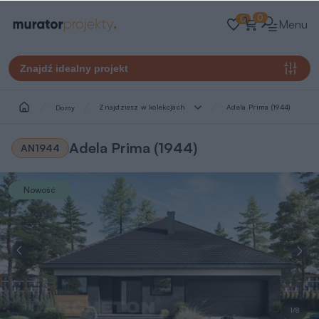
0
0
Menu
Znajdź idealny projekt
Znajdziesz w kolekcjach
Adela Prima (1944)
Domy
Adela Prima (1944)
AN1944
Nowość
1/8