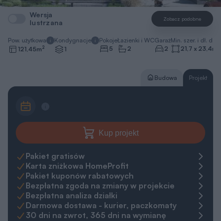
Wersja
Zobacz podobne
lustrzana
Pow. użytkowa
Kondygnacje
Pokoje
Łazienki i WC
Garaż
Min. szer. i dł. dzia
2
5
2
2
21,7 x 23,4
m
121,45
m
1
Budowa
Projekt
Kup projekt
Pakiet gratisów
Karta zniżkowa HomeProfit
Pakiet kuponów rabatowych
Bezpłatna zgoda na zmiany w projekcie
Bezpłatna analiza działki
Darmowa dostawa - kurier, paczkomaty
30 dni na zwrot, 365 dni na wymianę