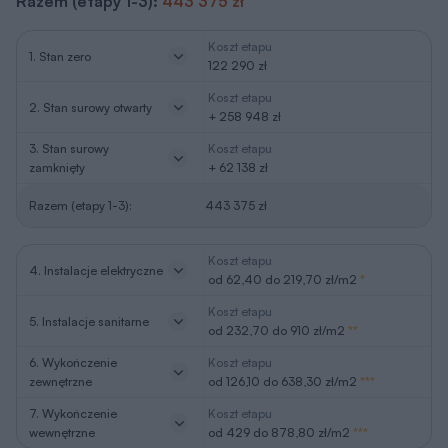
Razem (etapy 1-3):
443 375 zł
Koszt etapu
1. Stan zero
122 290 zł
Koszt etapu
2. Stan surowy otwarty
+ 258 948 zł
3. Stan surowy
Koszt etapu
zamknięty
+ 62 138 zł
Razem (etapy 1-3):
443 375 zł
Koszt etapu
4. Instalacje elektryczne
od 62,40 do 219,70 zł/m2
*
Koszt etapu
5. Instalacje sanitarne
od 232,70 do 910 zł/m2
**
6. Wykończenie
Koszt etapu
zewnętrzne
od 126,10 do 638,30 zł/m2
***
7. Wykończenie
Koszt etapu
wewnętrzne
od 429 do 878,80 zł/m2
***