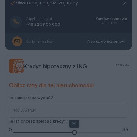
Gwarancja najniższej ceny
Zapytaj o projekt
Zamów rozmowę
pn.-pt. 8-20
+48 22 59 05 000
Napisz do ekspertów
Kredyt na budowę
Kredyt hipoteczny z ING
REKLAMA
Oblicz ratę dla tej nieruchomości
Ile zamierzasz wydać?
Ile lat chcesz spłacać kredyt?
20
0
35