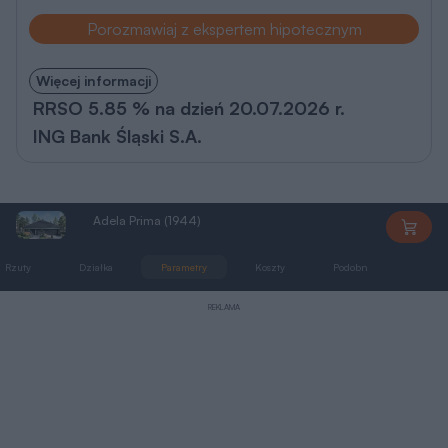
Porozmawiaj z ekspertem hipotecznym
Więcej informacji
RRSO 5.85 % na dzień 20.07.2026 r.
ING Bank Śląski S.A.
Adela Prima (1944)
AN1944
Rzuty
Działka
Parametry
Koszty
Podobne
Zmia
REKLAMA