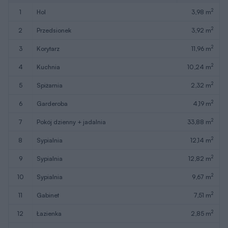
2
1
hol
3,98 m
2
2
przedsionek
3,92 m
2
3
korytarz
11,96 m
2
4
kuchnia
10,24 m
2
5
spiżarnia
2,32 m
2
6
garderoba
4,19 m
2
7
pokój dzienny + jadalnia
33,88 m
2
8
sypialnia
12,14 m
2
9
sypialnia
12,82 m
2
10
sypialnia
9,67 m
2
11
gabinet
7,51 m
2
12
łazienka
2,85 m