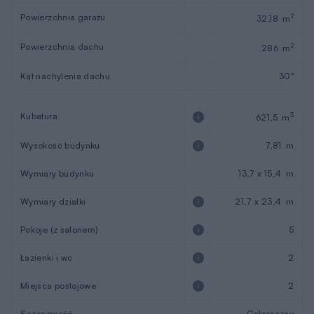
Powierzchnia garażu
2
32,18 m
Powierzchnia dachu
2
286 m
Kąt nachylenia dachu
30°
Kubatura
3
621,5 m
Wysokość budynku
7,81 m
Wymiary budynku
13,7 x 15,4 m
Wymiary działki
21,7 x 23,4 m
Pokoje (z salonem)
5
Łazienki i wc
2
Miejsca postojowe
2
Sezonowość
Całoroczny