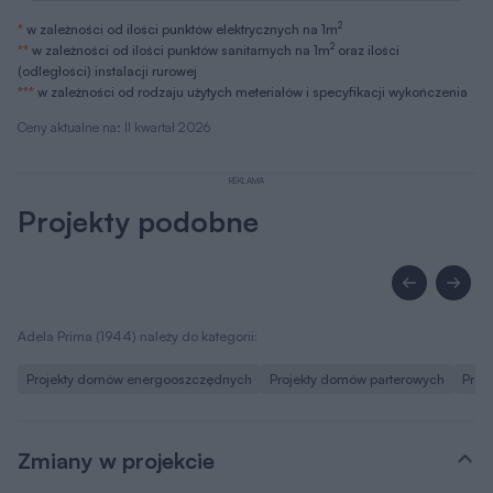
2
*
w zależności od ilości punktów elektrycznych na 1m
2
**
w zależności od ilości punktów sanitarnych na 1m
oraz ilości
(odległości) instalacji rurowej
***
w zależności od rodzaju użytych meteriałów i specyfikacji wykończenia
Ceny aktualne na: II kwartał 2026
REKLAMA
Projekty podobne
Adela Prima (1944) należy do kategorii:
Projekty domów energooszczędnych
Projekty domów parterowych
Proj
Zmiany w projekcie