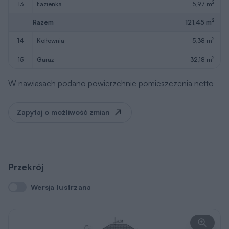
2
13
łazienka
5,97 m
2
Razem
121,45 m
2
14
kotłownia
5,38 m
2
15
garaż
32,18 m
W nawiasach podano powierzchnie pomieszczenia netto
Zapytaj o możliwość zmian
Przekrój
Wersja lustrzana
Wersja lustrzana