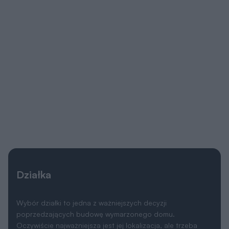
Działka
Wybór działki to jedna z ważniejszych decyzji
poprzedzających budowę wymarzonego domu.
Oczywiście najważniejsza jest jej lokalizacja, ale trzeba