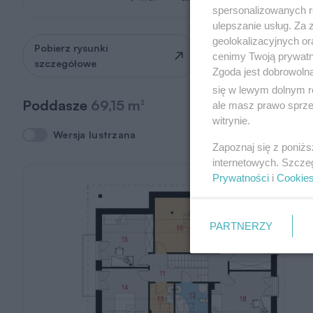
spersonalizowanych re
ulepszanie usług. Za
geolokalizacyjnych or
Pobierz rysunki
Zapytaj o możliwość
cenimy Twoją prywatno
szczegółowe
zmian
Zgoda jest dobrowoln
się w lewym dolnym r
Poddasze
69,15 m
2
ale masz prawo sprzec
witrynie.
Wersja lustrzana
Wersja lustrzana
Zapoznaj się z poniż
internetowych. Szcze
Prywatności
i
Cookie
PARTNERZY