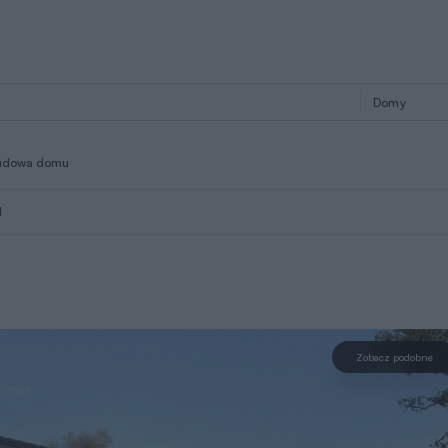
udowa domu
1
Zobacz podobne