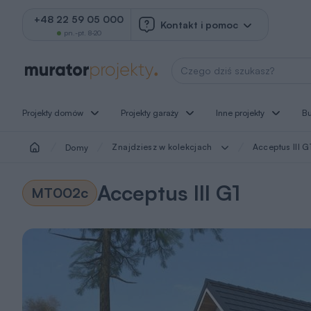
+48 22 59 05 000
Kontakt i pomoc
pn.-pt. 8-20
Wyszukaj projekt
Projekty domów
Projekty garaży
Inne projekty
B
Znajdziesz w kolekcjach
Acceptus III G
Domy
Acceptus III G1
MT002c