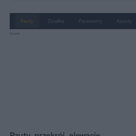
Rzuty
Działka
Parametry
Koszty
REKLAMA
Rzuty, przekrój, elewacje