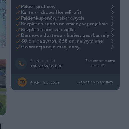
Pakiet gratisów
Karta zniżkowa HomeProfit
Pakiet kuponów rabatowych
Bezpłatna zgoda na zmiany w projekcie
Bezpłatna analiza działki
Darmowa dostawa - kurier, paczkomaty
30 dni na zwrot, 365 dni na wymianę
Gwarancja najniższej ceny
Zapytaj o projekt
Zamów rozmowę
pn.-pt. 8-20
+48 22 59 05 000
Napisz do ekspertów
Kredyt na budowę
a