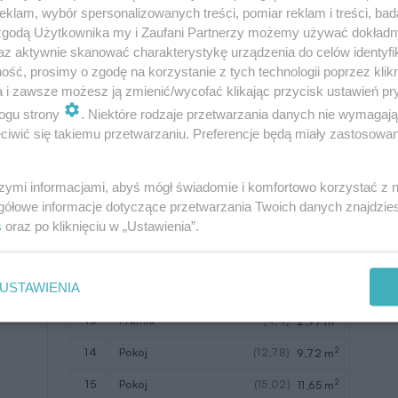
klam, wybór spersonalizowanych treści, pomiar reklam i treści, bad
2
6
garaż
26,32 m
 zgodą Użytkownika my i Zaufani Partnerzy możemy używać dokład
az aktywnie skanować charakterystykę urządzenia do celów identyfi
W nawiasach podano powierzchnie
ść, prosimy o zgodę na korzystanie z tych technologii poprzez klikn
pomieszczenia netto
a i zawsze możesz ją zmienić/wycofać klikając przycisk ustawień pr
ogu strony
. Niektóre rodzaje przetwarzania danych nie wymagaj
iwić się takiemu przetwarzaniu. Preferencje będą miały zastosowanie
szymi informacjami, abyś mógł świadomie i komfortowo korzystać z
gółowe informacje dotyczące przetwarzania Twoich danych znajdzi
Pomieszczenie
Użytkowa
s
oraz po kliknięciu w „Ustawienia”.
2
11
komunikacja
8,76 m
USTAWIENIA
2
12
łazienka
(6,11)
4,07 m
2
13
pralnia
(4,4)
2,97 m
2
14
pokój
(12,78)
9,72 m
2
15
pokój
(15,02)
11,65 m