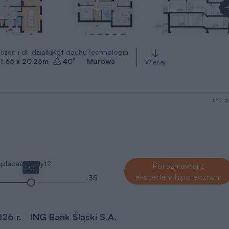
szer. i dł. działki
Kąt dachu
Technologia
1,65 x 20,25
m
40
°
Murowa
Więcej
REKLA
 spłacać kredyt?
Porozmawiaj z
20
ekspertem hipotecznym
35
026 r.
ING Bank Śląski S.A.