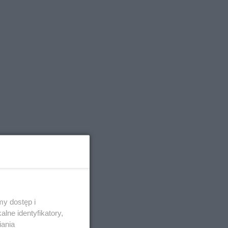
y dostęp i
lne identyfikatory,
iania