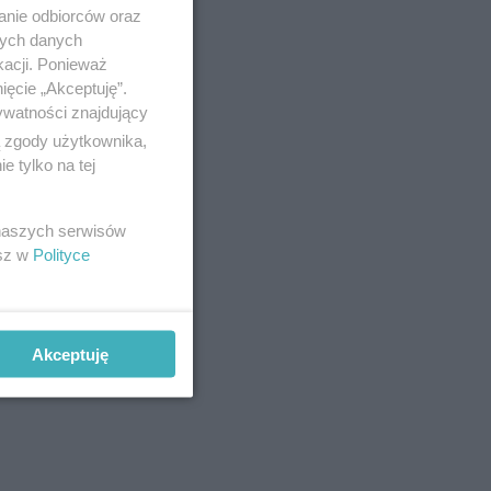
anie odbiorców oraz
nych danych
kacji. Ponieważ
ięcie „Akceptuję”.
ywatności znajdujący
ą zgody użytkownika,
 tylko na tej
 naszych serwisów
esz w
Polityce
Akceptuję