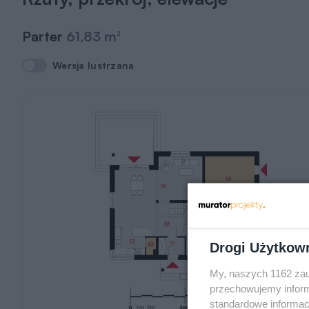
Parter
61,83 m
2
Wersja lustrzana
Wersja lustrzana
Drogi Użytkow
My, naszych 1162 zau
przechowujemy informa
standardowe informac