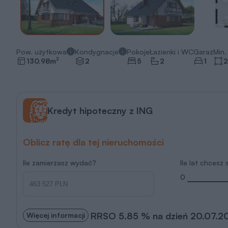
Pow. użytkowa
Kondygnacje
Pokoje
Łazienki i WC
Garaż
Min. 
2
130,98
m
2
5
2
1
2
Kredyt hipoteczny z ING
Oblicz ratę dla tej nieruchomości
Ile zamierzasz wydać?
Ile lat chcesz
0
RRSO 5.85 % na dzień 20.07.2
Więcej informacji