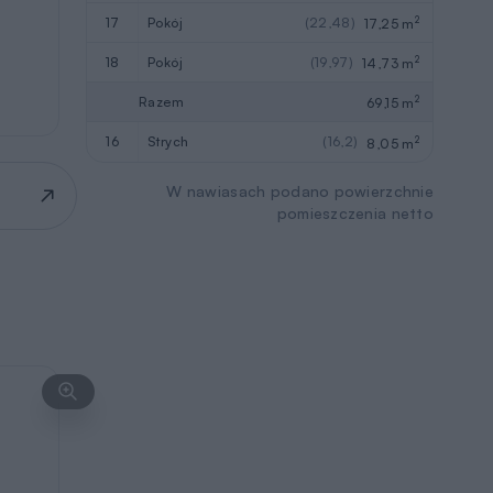
2
17
pokój
(22,48)
17,25 m
2
18
pokój
(19,97)
14,73 m
2
Razem
69,15 m
2
16
strych
(16,2)
8,05 m
W nawiasach podano powierzchnie
pomieszczenia netto