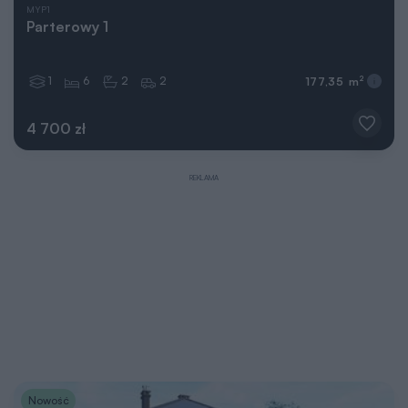
MYP1
Parterowy 1
1
6
2
2
2
177,35 m
4 700 zł
REKLAMA
Nowość