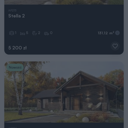
AP273
Stella 2
1
5
2
0
2
131,12 m
5 200 zł
Nowość