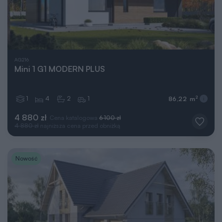
AG216
Mini 1 G1 MODERN PLUS
1
4
2
1
2
86,22 m
4 880 zł
Cena katalogowa
6 100 zł
4 880 zł
najniższa cena przed obniżką
Nowość