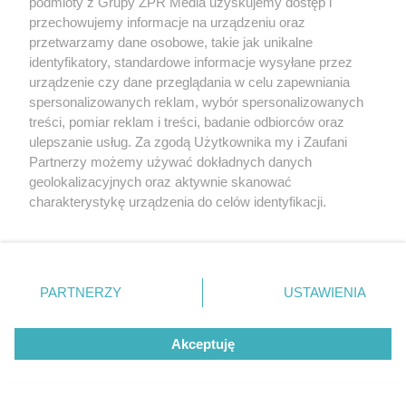
podmioty z Grupy ZPR Media uzyskujemy dostęp i
przechowujemy informacje na urządzeniu oraz
przetwarzamy dane osobowe, takie jak unikalne
identyfikatory, standardowe informacje wysyłane przez
Zapisz sie na newsletter Murator
urządzenie czy dane przeglądania w celu zapewniania
PROJEKTY
spersonalizowanych reklam, wybór spersonalizowanych
treści, pomiar reklam i treści, badanie odbiorców oraz
ulepszanie usług. Za zgodą Użytkownika my i Zaufani
Zapisz się
Partnerzy możemy używać dokładnych danych
Otrzymasz e-poradnik „
Dom energooszczędny
”,
geolokalizacyjnych oraz aktywnie skanować
a co niedziela do porannej kawy:
charakterystykę urządzenia do celów identyfikacji.
Ponieważ cenimy Twoją prywatność, prosimy o zgodę na
👍 praktyczne porady związane z budową domu,
korzystanie z tych technologii poprzez kliknięcie
👍 informacje o nowościach i promocjach.
„Akceptuję”. Zgoda jest dobrowolna i zawsze możesz ją
zmienić/wycofać klikając przycisk ustawień prywatności
PARTNERZY
USTAWIENIA
znajdujący się w lewym dolnym rogu strony
. Niektóre
rodzaje przetwarzania danych nie wymagają zgody
Akceptuję
użytkownika, ale masz prawo sprzeciwić się takiemu
przetwarzaniu. Preferencje będą miały zastosowanie tylko
na tej witrynie.