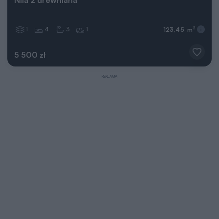
Nila 2 drewniana
1
4
3
1
2
123,45 m
5 500 zł
REKLAMA