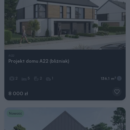
AI22
Projekt domu A22 (bliźniak)
2
5
2
1
2
136,1 m
8 000 zł
Nowość