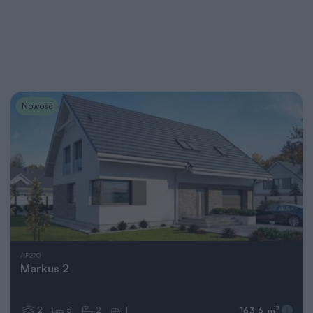
Nowość
AP270
Markus 2
2
5
2
1
2
163,6 m