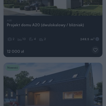
AI20
Projekt domu A20 (dwulokalowy / bliźniak)
2
10
4
2
2
248,5 m
12 000 zł
Nowość