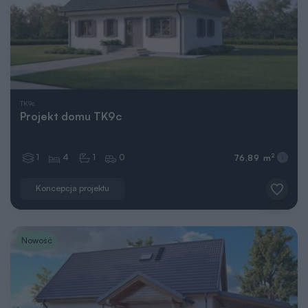
TK9c
Projekt domu TK9c
1
4
1
0
2
76,89 m
Koncepcja projektu
Nowość