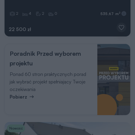
2
4
2
0
2
535,67 m
22 500 zł
Poradnik Przed wyborem
projektu
Ponad 60 stron praktycznych porad
jak wybrać projekt spełniający Twoje
oczekiwania
Pobierz
Nowość