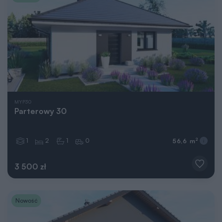
MYP30
Parterowy 30
1
2
1
0
2
56,6 m
3 500 zł
Nowość