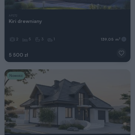
AP272
Kiri drewniany
2
5
3
1
2
139,05 m
5 500 zł
Nowość