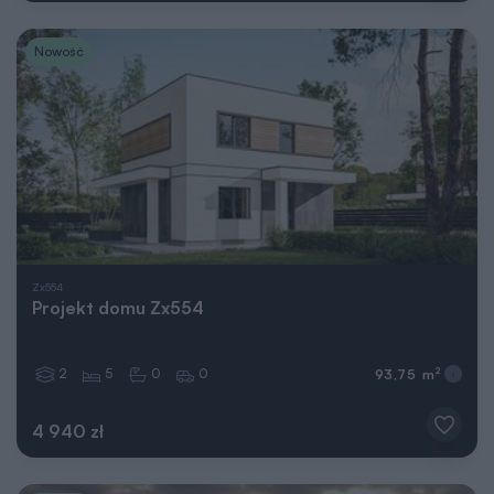
Nowość
Zx554
Projekt domu Zx554
2
5
0
0
2
93,75 m
4 940 zł