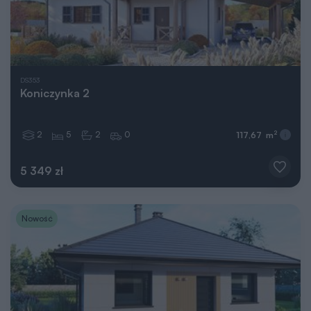
DS353
Koniczynka 2
2
5
2
0
2
117,67 m
5 349 zł
Nowość