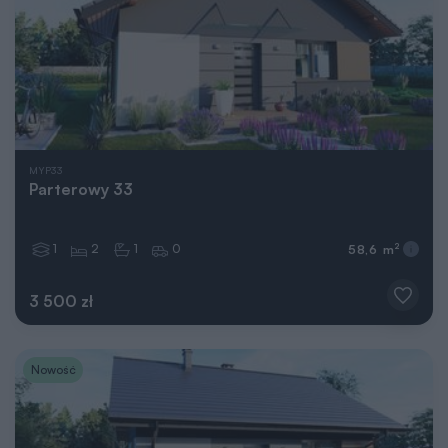
MYP33
Parterowy 33
1
2
1
0
2
58,6 m
3 500 zł
Nowość