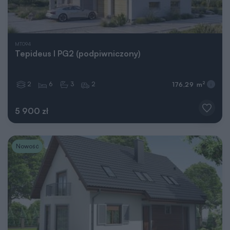
MT094
Tepideus I PG2 (podpiwniczony)
2
6
3
2
2
176,29 m
5 900 zł
Nowość