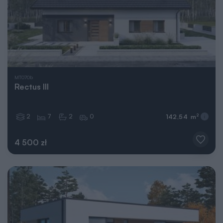
MT070b
Rectus III
2
7
2
0
2
142,54 m
4 500 zł