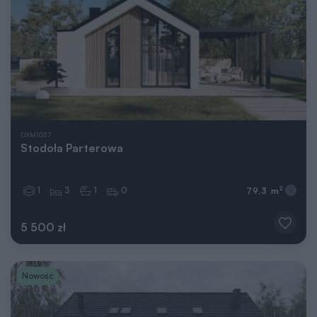
DXM1037
Stodoła Parterowa
1
3
1
0
2
79,3 m
5 500 zł
Nowość