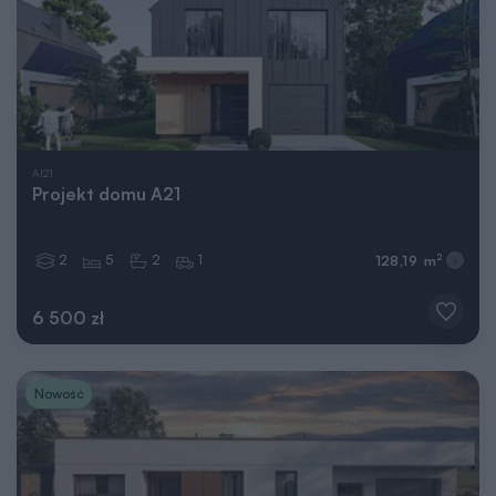
AI21
Projekt domu A21
2
5
2
1
2
128,19 m
6 500 zł
Nowość