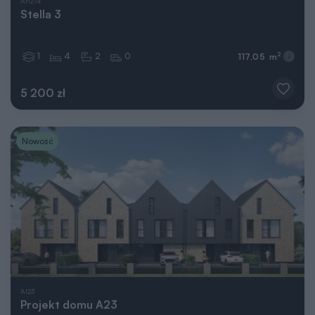
AP274
Stella 3
1
4
2
0
2
117,05 m
5 200 zł
Nowość
AI23
Projekt domu A23