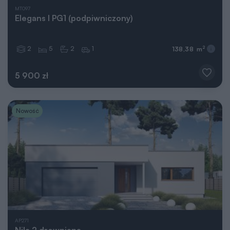
MT097
Elegans I PG1 (podpiwniczony)
2
5
2
1
2
138,38 m
5 900 zł
Nowość
AP271