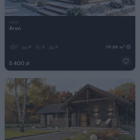
AP275
Aron
1
4
2
0
2
119,88 m
5 400 zł