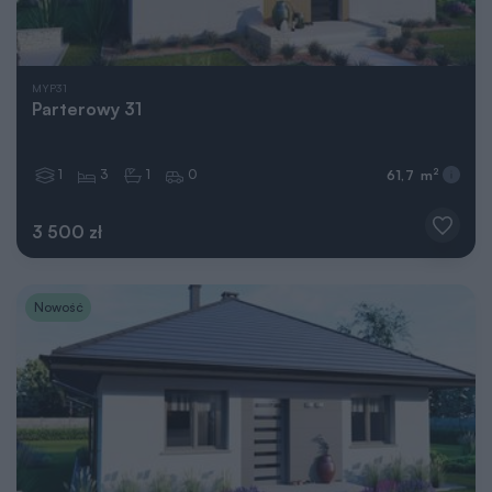
MYP31
Parterowy 31
1
3
1
0
2
61,7 m
3 500 zł
Nowość