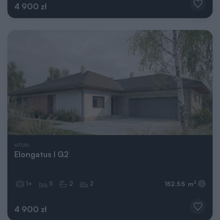
4 900 zł
MT096
Elongatus I G2
1+
5
2
2
2
152,55 m
4 900 zł