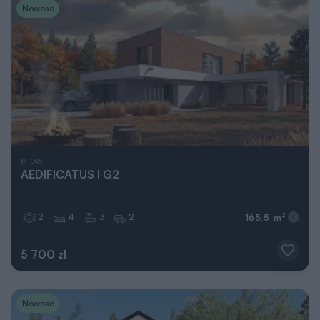
Nowość
MT095
AEDIFICATUS I G2
2
4
3
2
2
165,5 m
5 700 zł
Nowość