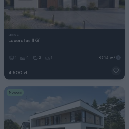
MT050a
Laceratus II G1
1
4
2
1
2
97,14 m
4 500 zł
Nowość