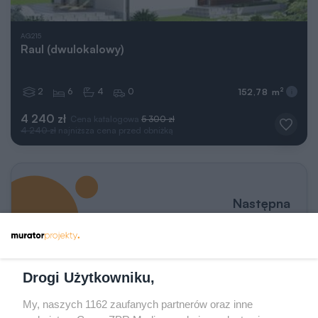
AG215
Raul (dwulokalowy)
2
6
4
0
2
152,78 m
4 240 zł
Cena katalogowa
5 300 zł
4 240 zł
najniższa cena przed obniżką
Następna
strona
Drogi Użytkowniku,
Wprowadź numer strony
Przejdź do poprzedniej strony
Przejdź do kolejnej st
z
240
My, naszych 1162 zaufanych partnerów oraz inne