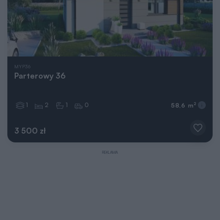
MYP36
Parterowy 36
1
2
1
0
2
58,6 m
3 500 zł
REKLAMA