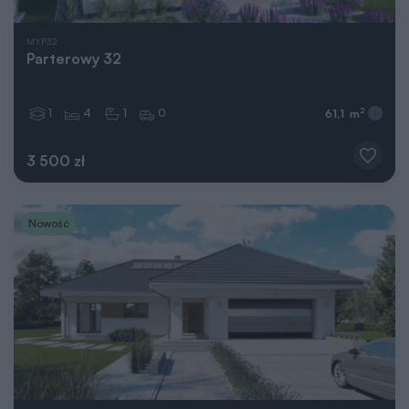
MYP32
Parterowy 32
1
4
1
0
2
61,1 m
3 500 zł
Nowość