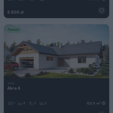
5 500 zł
Nowość
AP269
Abra 6
1
4
2
2
2
122,3 m