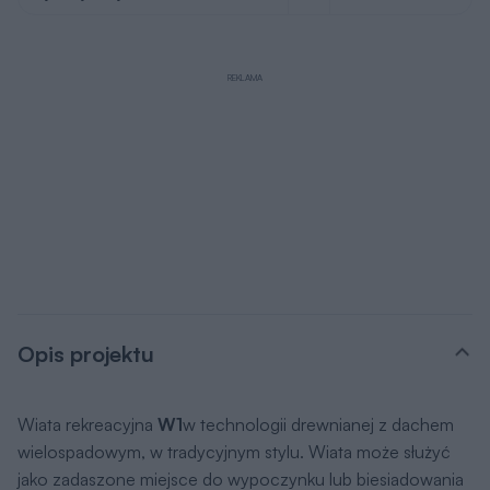
REKLAMA
Opis projektu
Wiata rekreacyjna
W1
w technologii drewnianej z dachem
wielospadowym, w tradycyjnym stylu. Wiata może służyć
jako zadaszone miejsce do wypoczynku lub biesiadowania