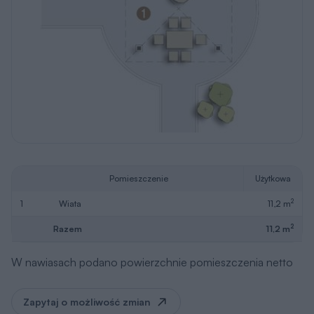
Pomieszczenie
Użytkowa
2
1
wiata
11,2 m
2
Razem
11,2 m
W nawiasach podano powierzchnie pomieszczenia netto
Zapytaj o możliwość zmian