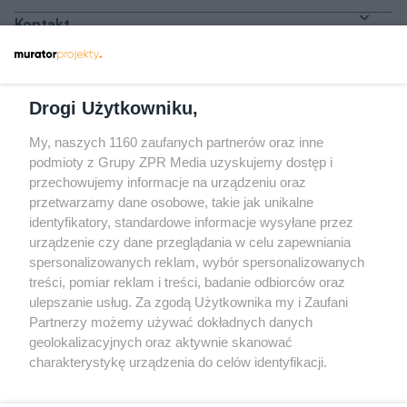
Kontakt
Dołącz do nas
Drogi Użytkowniku,
My, naszych 1160 zaufanych partnerów oraz inne
podmioty z Grupy ZPR Media uzyskujemy dostęp i
przechowujemy informacje na urządzeniu oraz
Odwiedź grupę na Facebooku
przetwarzamy dane osobowe, takie jak unikalne
Gdybym budował drugi raz - mądry Polak
identyfikatory, standardowe informacje wysyłane przez
przed budową
urządzenie czy dane przeglądania w celu zapewniania
spersonalizowanych reklam, wybór spersonalizowanych
Forum Muratora
treści, pomiar reklam i treści, badanie odbiorców oraz
ulepszanie usług. Za zgodą Użytkownika my i Zaufani
Partnerzy możemy używać dokładnych danych
geolokalizacyjnych oraz aktywnie skanować
charakterystykę urządzenia do celów identyfikacji.
Ponieważ cenimy Twoją prywatność, prosimy o zgodę na
korzystanie z tych technologii poprzez kliknięcie