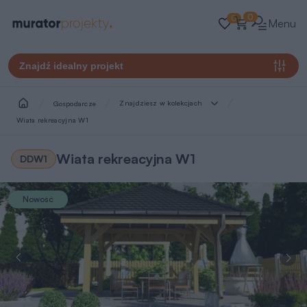
0
0
Menu
Znajdź idealny projekt
Znajdziesz w kolekcjach
Gospodarcze
Wiata rekreacyjna W1
Wiata rekreacyjna W1
DDW1
Nowość