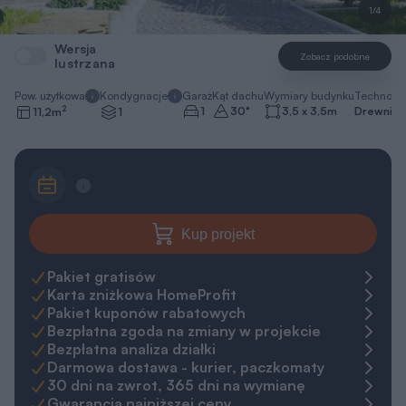
1/4
Wersja
Zobacz podobne
lustrzana
Pow. użytkowa
Kondygnacje
Garaż
Kąt dachu
Wymiary budynku
Technolo
2
1
30
°
3,5 x 3,5
m
Drewnian
11,2
m
1
Kup projekt
Pakiet gratisów
Karta zniżkowa HomeProfit
Pakiet kuponów rabatowych
Bezpłatna zgoda na zmiany w projekcie
Bezpłatna analiza działki
Darmowa dostawa - kurier, paczkomaty
30 dni na zwrot, 365 dni na wymianę
Gwarancja najniższej ceny