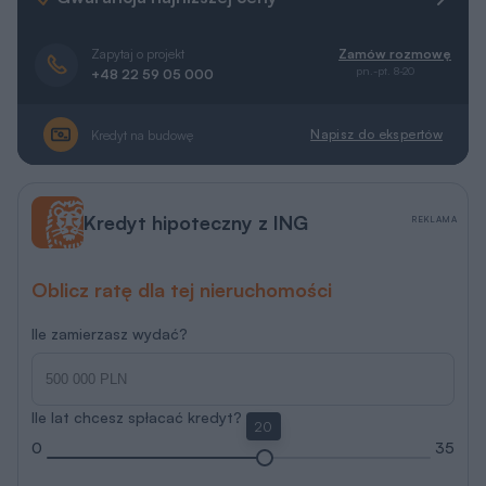
Zapytaj o projekt
Zamów rozmowę
pn.-pt. 8-20
+48 22 59 05 000
Napisz do ekspertów
Kredyt na budowę
Kredyt hipoteczny z ING
REKLAMA
Oblicz ratę dla tej nieruchomości
Ile zamierzasz wydać?
Ile lat chcesz spłacać kredyt?
20
0
35