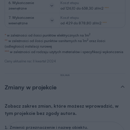
6. Wykończenie
Koszt etapu
zewnętrzne
od 126,10 do 638,30 zł/m2
***
7. Wykończenie
Koszt etapu
wewnętrzne
od 429 do 878,80 zł/m2
***
2
*
w zależności od ilości punktów elektrycznych na 1m
2
**
w zależności od ilości punktów sanitarnych na 1m
oraz ilości
(odległości) instalacji rurowej
***
w zależności od rodzaju użytych meteriałów i specyfikacji wykończenia
Ceny aktualne na: II kwartał 2024
REKLAMA
Zmiany w projekcie
Zobacz zakres zmian, które możesz wprowadzić, w
tym projekcie bez zgody autora.
Zmienić przeznaczenie i nazwę obiektu.