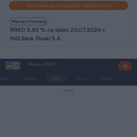
Porozmawiaj z ekspertem hipotecznym
Więcej informacji
RRSO 5.85 % na dzień 20.07.2026 r.
ING Bank Śląski S.A.
Magazyn PMC17
PMC17
Rzuty
Parametry
Koszty
Zmiany
Pliki do pobrania
REKLAMA