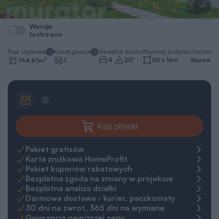
1/4
Wersja
lustrzana
Pow. użytkowa
Kondygnacje
Garaż
Kąt dachu
Wymiary budynku
Technolo
2
4
20
°
50 x 16
m
Murowa
764,67
m
1
Kup projekt
Pakiet gratisów
Karta zniżkowa HomeProfit
Pakiet kuponów rabatowych
Bezpłatna zgoda na zmiany w projekcie
Bezpłatna analiza działki
Darmowa dostawa - kurier, paczkomaty
30 dni na zwrot, 365 dni na wymianę
Gwarancja najniższej ceny