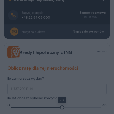
Zapytaj o projekt
Zamów rozmowę
pn.-pt. 8-20
+48 22 59 05 000
Napisz do ekspertów
Kredyt na budowę
Kredyt hipoteczny z ING
REKLAMA
Oblicz ratę dla tej nieruchomości
Ile zamierzasz wydać?
Ile lat chcesz spłacać kredyt?
20
0
35