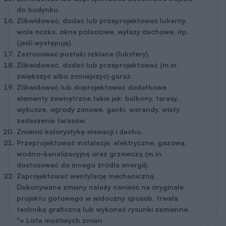
do budynku.
Zlikwidować, dodać lub przeprojektować lukarny,
wole oczka, okna połaciowe, wyłazy dachowe, itp.
(jeśli występują).
Zastosować pustaki szklane (luksfery).
Zlikwidować, dodać lub przeprojektować (m.in.
zwiększyć albo zmniejszyć) garaż.
Zlikwidować lub doprojektować dodatkowe
elementy zewnętrzne takie jak: balkony, tarasy,
wykusze, ogrody zimowe, ganki, werandy, wiaty,
zadaszenia tarasów.
Zmienić kolorystykę elewacji i dachu.
Przeprojektować instalacje: elektryczne, gazową,
wodno-kanalizacyjną oraz grzewczą (m.in.
dostosować do innego źródła energii).
Zaprojektować wentylację mechaniczną.
Dokonywane zmiany należy nanieść na oryginale
projektu gotowego w widoczny sposób, trwałą
techniką graficzną lub wykonać rysunki zamienne.
"> Lista możliwych zmian