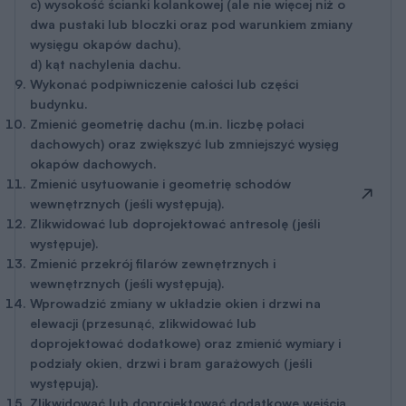
c) wysokość ścianki kolankowej (ale nie więcej niż o
dwa pustaki lub bloczki oraz pod warunkiem zmiany
wysięgu okapów dachu),
d) kąt nachylenia dachu.
Wykonać podpiwniczenie całości lub części
budynku.
Zmienić geometrię dachu (m.in. liczbę połaci
dachowych) oraz zwiększyć lub zmniejszyć wysięg
okapów dachowych.
Zmienić usytuowanie i geometrię schodów
wewnętrznych (jeśli występują).
Zlikwidować lub doprojektować antresolę (jeśli
występuje).
Zmienić przekrój filarów zewnętrznych i
wewnętrznych (jeśli występują).
Wprowadzić zmiany w układzie okien i drzwi na
elewacji (przesunąć, zlikwidować lub
doprojektować dodatkowe) oraz zmienić wymiary i
podziały okien, drzwi i bram garażowych (jeśli
występują).
Zlikwidować lub doprojektować dodatkowe wejścia