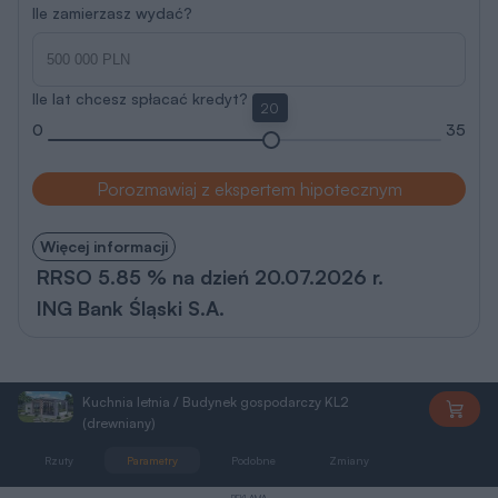
Ile zamierzasz wydać?
Ile lat chcesz spłacać kredyt?
20
0
35
Porozmawiaj z ekspertem hipotecznym
Więcej informacji
RRSO 5.85 % na dzień 20.07.2026 r.
ING Bank Śląski S.A.
Kuchnia letnia / Budynek gospodarczy KL2
PEG960
(drewniany)
Rzuty
Parametry
Podobne
Zmiany
Dokumentacja