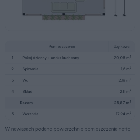
Pomieszczenie
Użytkowa
2
1
pokój dzienny + aneks kuchenny
20,08 m
2
2
spiżarnia
1,5 m
2
3
wc
2,18 m
2
4
skład
2,11 m
2
Razem
25,87 m
2
5
weranda
17,94 m
W nawiasach podano powierzchnie pomieszczenia netto