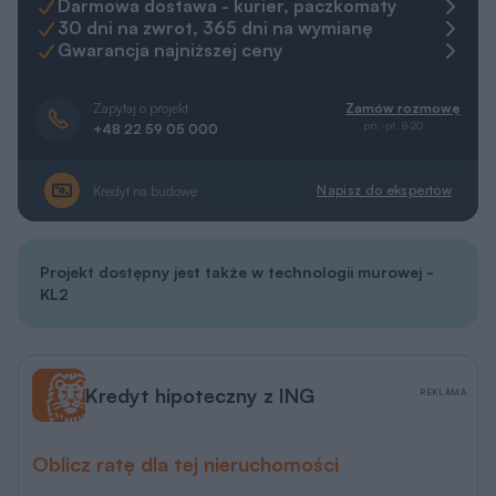
Darmowa dostawa - kurier, paczkomaty
30 dni na zwrot, 365 dni na wymianę
Gwarancja najniższej ceny
Zapytaj o projekt
Zamów rozmowę
pn.-pt. 8-20
+48 22 59 05 000
Napisz do ekspertów
Kredyt na budowę
Projekt dostępny jest także w technologii murowej -
KL2
Kredyt hipoteczny z ING
REKLAMA
Oblicz ratę dla tej nieruchomości