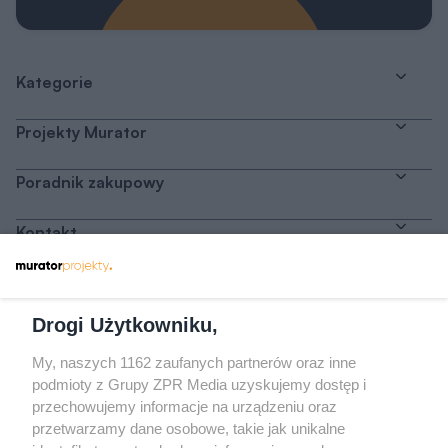
Kategorie
Projekty Murator
Poradnik zakupowy
Kontakt
Dołącz do nas
Drogi Użytkowniku,
My, naszych 1162 zaufanych partnerów oraz inne
podmioty z Grupy ZPR Media uzyskujemy dostęp i
przechowujemy informacje na urządzeniu oraz
Odwiedź grupę na Facebooku
przetwarzamy dane osobowe, takie jak unikalne
Gdybym budował drugi raz - mądry Polak