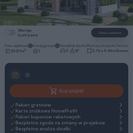
1/6
Wersja
Zobacz podobne
lustrzana
Pow. użytkowa
Kondygnacje
Garaż
Kąt dachu
Wymiary budynku
Technolo
2
0
8
°
5,75 x 5,46
m
Drewnian
25,87
m
1
Kup projekt
Pakiet gratisów
Karta zniżkowa HomeProfit
Pakiet kuponów rabatowych
Bezpłatna zgoda na zmiany w projekcie
Bezpłatna analiza działki