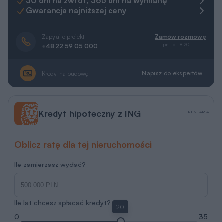
30 dni na zwrot, 365 dni na wymianę
Gwarancja najniższej ceny
Zapytaj o projekt
Zamów rozmowę
pn.-pt. 8-20
+48 22 59 05 000
Napisz do ekspertów
Kredyt na budowę
Kredyt hipoteczny z ING
REKLAMA
Oblicz ratę dla tej nieruchomości
Ile zamierzasz wydać?
Ile lat chcesz spłacać kredyt?
20
0
35