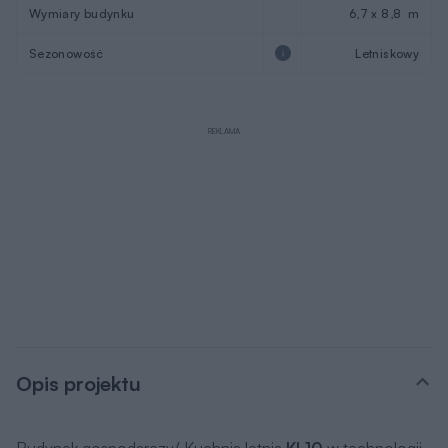
Wymiary budynku
6,7 x 8,8 m
Sezonowość
Letniskowy
REKLAMA
Opis projektu
Budynek gospodarczy/ Kuchnia letnia
KL10
w technologii