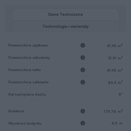
Dane Techniczne
Technologia i materiały
Powierzchnia użytkowa
2
41,95 m
Powierzchnia zabudowy
2
51,91 m
Powierzchnia netto
2
41,95 m
Powierzchnia całkowita
2
86,9 m
Kąt nachylenia dachu
8°
Kubatura
3
179,78 m
Wysokość budynku
4,11 m