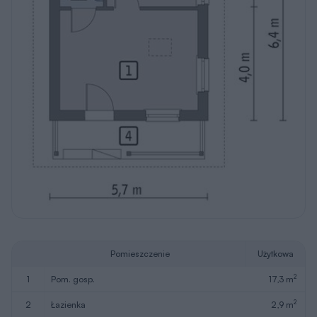
Pomieszczenie
Użytkowa
2
1
pom. gosp.
17,3 m
2
2
łazienka
2,9 m