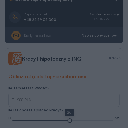
Zapytaj o projekt
Zamów rozmowę
pn.-pt. 8-20
+48 22 59 05 000
Napisz do ekspertów
Kredyt na budowę
Kredyt hipoteczny z ING
REKLAMA
Oblicz ratę dla tej nieruchomości
Ile zamierzasz wydać?
Ile lat chcesz spłacać kredyt?
20
0
35