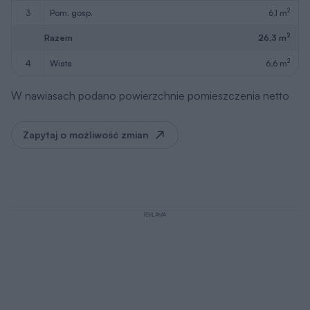
2
3
pom. gosp.
6,1 m
2
Razem
26,3 m
2
4
wiata
6,6 m
W nawiasach podano powierzchnie pomieszczenia netto
Zapytaj o możliwość zmian
REKLAMA