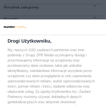
Poradnik zakupowy
Kontakt
Dołącz do nas
Drogi Użytkowniku,
My, naszych 1162 zaufanych partnerów oraz inne
podmioty z Grupy ZPR Media uzyskujemy dostęp i
przechowujemy informacje na urządzeniu oraz
Odwiedź grupę na Facebooku
przetwarzamy dane osobowe, takie jak unikalne
Gdybym budował drugi raz - mądry Polak
identyfikatory, standardowe informacje wysyłane przez
przed budową
urządzenie czy dane przeglądania w celu zapewniania
spersonalizowanych reklam, wybór spersonalizowanych
Forum Muratora
treści, pomiar reklam i treści, badanie odbiorców oraz
ulepszanie usług. Za zgodą Użytkownika my i Zaufani
Partnerzy możemy używać dokładnych danych
geolokalizacyjnych oraz aktywnie skanować