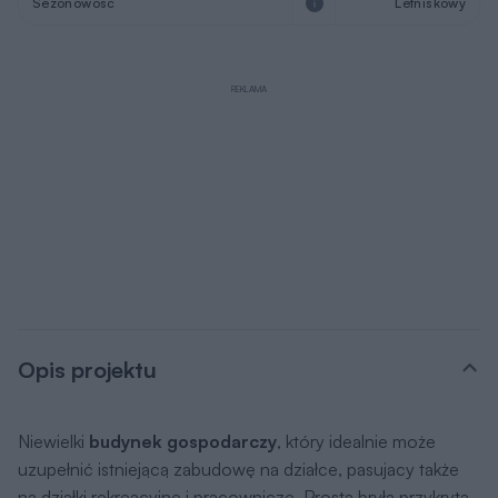
Sezonowość
Letniskowy
REKLAMA
Opis projektu
Niewielki
budynek gospodarczy
, który idealnie może
uzupełnić istniejącą zabudowę na działce, pasujacy także
na działki rekreacyjne i pracownicze. Prosta bryła przykryta