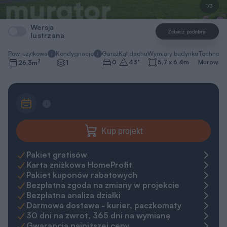
1/3
Wersja
Zobacz podobne
lustrzana
Pow. użytkowa
Kondygnacje
Garaż
Kąt dachu
Wymiary budynku
Technolo
2
0
43
°
5,7 x 6,4
m
Murowa
26,3
m
1
Kup projekt
Pakiet gratisów
Karta zniżkowa HomeProfit
Pakiet kuponów rabatowych
Bezpłatna zgoda na zmiany w projekcie
Bezpłatna analiza działki
Darmowa dostawa - kurier, paczkomaty
30 dni na zwrot, 365 dni na wymianę
Gwarancja najniższej ceny