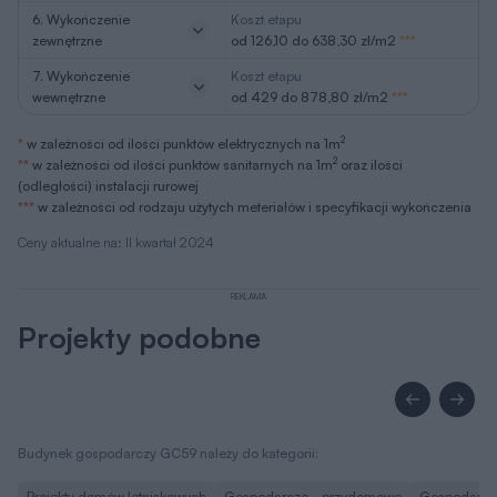
6. Wykończenie
Koszt etapu
zewnętrzne
od 126,10 do 638,30 zł/m2
***
7. Wykończenie
Koszt etapu
wewnętrzne
od 429 do 878,80 zł/m2
***
2
*
w zależności od ilości punktów elektrycznych na 1m
2
**
w zależności od ilości punktów sanitarnych na 1m
oraz ilości
(odległości) instalacji rurowej
***
w zależności od rodzaju użytych meteriałów i specyfikacji wykończenia
Ceny aktualne na: II kwartał 2024
REKLAMA
Projekty podobne
Budynek gospodarczy GC59 należy do kategorii:
Projekty domów letniskowych
Gospodarcze - przydomowe
Gospodarcze 