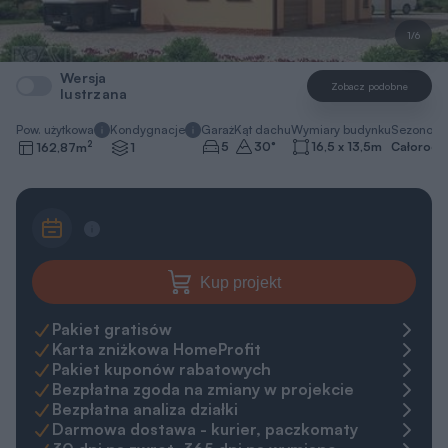
1/6
Wersja
Zobacz podobne
lustrzana
Pow. użytkowa
Kondygnacje
Garaż
Kąt dachu
Wymiary budynku
Sezonowo
2
5
30
°
16,5 x 13,5
m
Całorocz
162,87
m
1
Kup projekt
Pakiet gratisów
Karta zniżkowa HomeProfit
Pakiet kuponów rabatowych
Bezpłatna zgoda na zmiany w projekcie
Bezpłatna analiza działki
Darmowa dostawa - kurier, paczkomaty