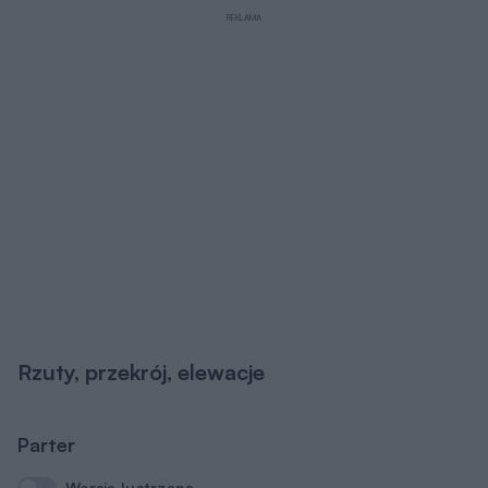
REKLAMA
Rzuty, przekrój, elewacje
Parter
Wersja lustrzana