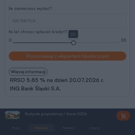
Ile zamierzasz wydać?
Ile lat chcesz spłacać kredyt?
20
0
35
Porozmawiaj z ekspertem hipotecznym
Więcej informacji
RRSO 5.85 % na dzień 20.07.2026 r.
ING Bank Śląski S.A.
Budynek gospodarczy / Garaż G226
PEGM1287
Rzuty
Parametry
Podobne
Zmiany
Dokumentacja