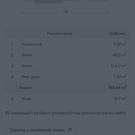
Pomieszczenie
Użytkowa
2
1
przedsionek
7,32 m
2
2
garaż
45,0 m
2
3
garaż
124,0 m
2
4
pom. gosp.
7,32 m
2
Razem
183,64 m
2
5
wiata
19,7 m
W nawiasach podano powierzchnie pomieszczenia netto
Zapytaj o możliwość zmian