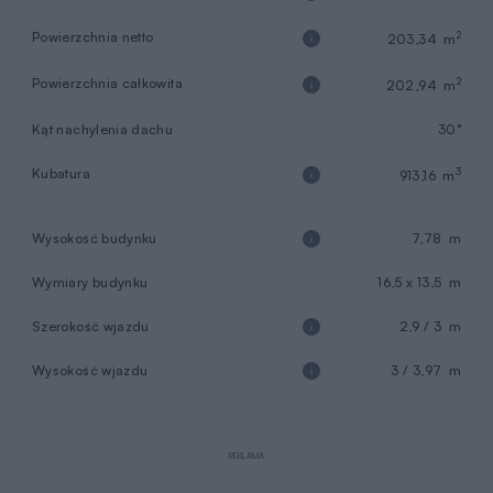
Powierzchnia netto
2
203,34 m
Powierzchnia całkowita
2
202,94 m
Kąt nachylenia dachu
30°
Kubatura
3
913,16 m
Wysokość budynku
7,78 m
Wymiary budynku
16,5 x 13,5 m
Szerokość wjazdu
2,9 / 3 m
Wysokość wjazdu
3 / 3,97 m
REKLAMA