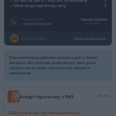
30 dni na zwrot, 365 dni na wymianę
Gwarancja najniższej ceny
Zapytaj o projekt
Zamów rozmowę
pn.-pt. 8-20
+48 22 59 05 000
Napisz do ekspertów
Kredyt na budowę
Dokumentacja projektowa dostępna jest w dwóch
wersjach: jako budynek gospodarczy i jako garaż
(wyboru wersji należy dokonać przy składaniu
zamówienia)
Kredyt hipoteczny z ING
REKLAMA
Oblicz ratę dla tej nieruchomości