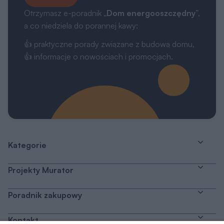
Otrzymasz e-poradnik „
Dom energooszczędny
”,
a co niedziela do porannej kawy:
👍 praktyczne porady związane z budową domu,
👍 informacje o nowościach i promocjach.
Kategorie
Projekty Murator
Poradnik zakupowy
Kontakt