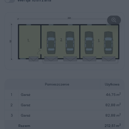
Wersja lustrzana
Pomieszczenie
Użytkowa
2
1
garaż
46,75 m
2
2
garaż
82,88 m
2
3
garaż
82,88 m
2
Razem
212,51 m