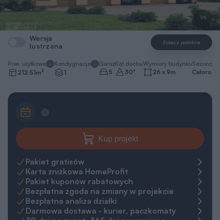
1/6
Wersja
Zobacz podobne
lustrzana
Pow. użytkowa
Kondygnacje
Garaż
Kąt dachu
Wymiary budynku
Sezonowo
2
5
30
°
26 x 9
m
Całorocz
212,51
m
1
Kup projekt
Pakiet gratisów
Karta zniżkowa HomeProfit
Pakiet kuponów rabatowych
Bezpłatna zgoda na zmiany w projekcie
Bezpłatna analiza działki
Darmowa dostawa - kurier, paczkomaty