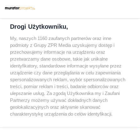
Dołącz do nas
Drogi Użytkowniku,
My, naszych 1160 zaufanych partnerów oraz inne
podmioty z Grupy ZPR Media uzyskujemy dostęp i
przechowujemy informacje na urządzeniu oraz
Odwiedź grupę na Facebooku
przetwarzamy dane osobowe, takie jak unikalne
Gdybym budował drugi raz - mądry Polak
identyfikatory, standardowe informacje wysyłane przez
przed budową
urządzenie czy dane przeglądania w celu zapewniania
spersonalizowanych reklam, wybór spersonalizowanych
Forum Muratora
treści, pomiar reklam i treści, badanie odbiorców oraz
ulepszanie usług. Za zgodą Użytkownika my i Zaufani
Partnerzy możemy używać dokładnych danych
geolokalizacyjnych oraz aktywnie skanować
charakterystykę urządzenia do celów identyfikacji.
Ponieważ cenimy Twoją prywatność, prosimy o zgodę na
korzystanie z tych technologii poprzez kliknięcie
„Akceptuję”. Zgoda jest dobrowolna i zawsze możesz ją