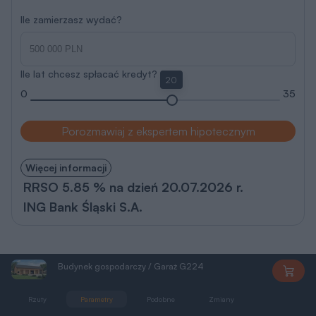
Ile zamierzasz wydać?
Ile lat chcesz spłacać kredyt?
20
0
35
Porozmawiaj z ekspertem hipotecznym
Więcej informacji
RRSO 5.85 % na dzień 20.07.2026 r.
ING Bank Śląski S.A.
Budynek gospodarczy / Garaż G224
PEGM1283
Rzuty
Parametry
Podobne
Zmiany
Dokumentacja