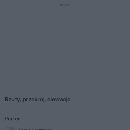
REKLAMA
Rzuty, przekrój, elewacje
Parter
Wersja lustrzana