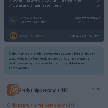
30 dni na zwrot, 365 dni na wymianę
Gwarancja najniższej ceny
Zapytaj o projekt
Zamów rozmowę
pn.-pt. 8-20
+48 22 59 05 000
Napisz do ekspertów
Kredyt na budowę
Dokumentacja projektowa opracowana jest w
dwóch
wersjach
: jako budynek gospodarczy i jako garaż
(wyboru wersji należy dokonać przy składaniu
zamówienia).
Kredyt hipoteczny z ING
REKLAMA
Oblicz ratę dla tej nieruchomości