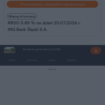
Porozmawiaj z ekspertem hipotecznym
Więcej informacji
RRSO 5.85 % na dzień 20.07.2026 r.
ING Bank Śląski S.A.
Budynek gospodarczy G32b
G32b
Rzuty
Parametry
Koszty
Podobne
Zmiany
REKLAMA