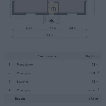
Pomieszczenie
Użytkowa
2
1
przedsionek
3,1 m
2
2
pom. gosp.
32,8 m
2
3
łazienka
3,1 m
2
4
pom. gosp.
28,6 m
2
Razem
67,6 m