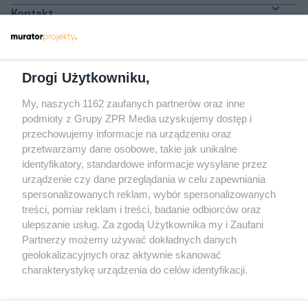
Kontakt
Dołącz do nas
Drogi Użytkowniku,
My, naszych 1162 zaufanych partnerów oraz inne
podmioty z Grupy ZPR Media uzyskujemy dostęp i
przechowujemy informacje na urządzeniu oraz
Odwiedź grupę na Facebooku
przetwarzamy dane osobowe, takie jak unikalne
Gdybym budował drugi raz - mądry Polak
identyfikatory, standardowe informacje wysyłane przez
przed budową
urządzenie czy dane przeglądania w celu zapewniania
spersonalizowanych reklam, wybór spersonalizowanych
Forum Muratora
treści, pomiar reklam i treści, badanie odbiorców oraz
ulepszanie usług. Za zgodą Użytkownika my i Zaufani
Partnerzy możemy używać dokładnych danych
geolokalizacyjnych oraz aktywnie skanować
charakterystykę urządzenia do celów identyfikacji.
Ponieważ cenimy Twoją prywatność, prosimy o zgodę na
korzystanie z tych technologii poprzez kliknięcie