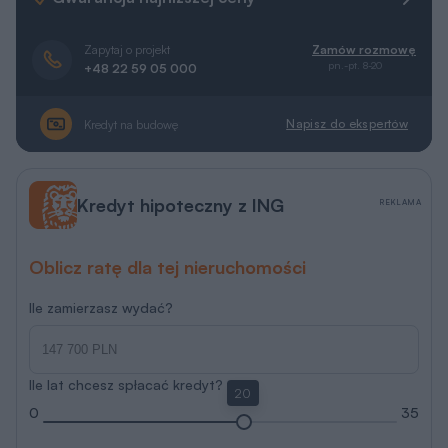
Zapytaj o projekt
Zamów rozmowę
pn.-pt. 8-20
+48 22 59 05 000
Napisz do ekspertów
Kredyt na budowę
Kredyt hipoteczny z ING
REKLAMA
Oblicz ratę dla tej nieruchomości
Ile zamierzasz wydać?
Ile lat chcesz spłacać kredyt?
20
0
35