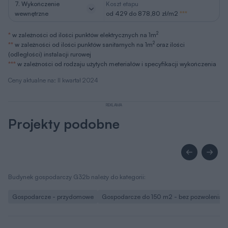
7. Wykończenie
Koszt etapu
wewnętrzne
od 429 do 878,80 zł/m2
***
2
*
w zależności od ilości punktów elektrycznych na 1m
2
**
w zależności od ilości punktów sanitarnych na 1m
oraz ilości
(odległości) instalacji rurowej
***
w zależności od rodzaju użytych meteriałów i specyfikacji wykończenia
Ceny aktualne na: II kwartał 2024
REKLAMA
Projekty podobne
Budynek gospodarczy G32b należy do kategorii:
Gospodarcze - przydomowe
Gospodarcze do 150 m2 - bez pozwolenia i zg