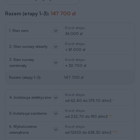
Razem (etapy 1-3):
147 700 zł
Koszt etapu
1. Stan zero
36 000 zł
Koszt etapu
2. Stan surowy otwarty
+ 81 000 zł
3. Stan surowy
Koszt etapu
zamknięty
+ 30 700 zł
Razem (etapy 1-3):
147 700 zł
Koszt etapu
4. Instalacje elektryczne
od 62,40 do 219,70 zł/m2
*
Koszt etapu
5. Instalacje sanitarne
od 232,70 do 910 zł/m2
**
6. Wykończenie
Koszt etapu
zewnętrzne
od 126,10 do 638,30 zł/m2
***