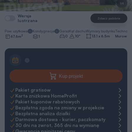
1/4
Wersja
Zobacz podobne
lustrzana
Pow. użytkowa
Kondygnacje
Garaż
Kąt dachu
Wymiary budynku
Technolo
2
0
10
°
13,1 x 6,5
m
Murowa
67,6
m
1
Kup projekt
Pakiet gratisów
Karta zniżkowa HomeProfit
Pakiet kuponów rabatowych
Bezpłatna zgoda na zmiany w projekcie
Bezpłatna analiza działki
Darmowa dostawa - kurier, paczkomaty
30 dni na zwrot, 365 dni na wymianę
Gwarancja najniższej ceny