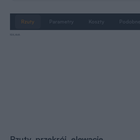
Rzuty
Parametry
Koszty
Podobn
REKLAMA
Rzuty, przekrój, elewacje