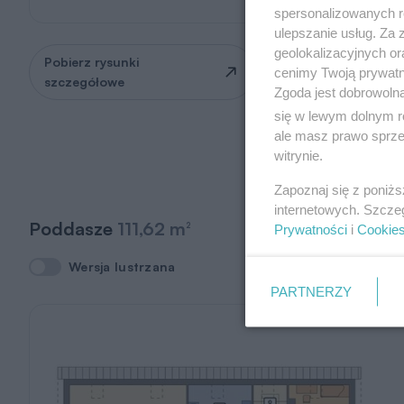
spersonalizowanych re
ulepszanie usług. Za
geolokalizacyjnych or
Pobierz rysunki
Zapytaj o możliwość
cenimy Twoją prywatno
szczegółowe
zmian
Zgoda jest dobrowoln
się w lewym dolnym r
ale masz prawo sprzec
witrynie.
Zapoznaj się z poniż
internetowych. Szcze
Poddasze
111,62 m
2
Prywatności
i
Cookie
Wersja lustrzana
Wersja lustrzana
PARTNERZY