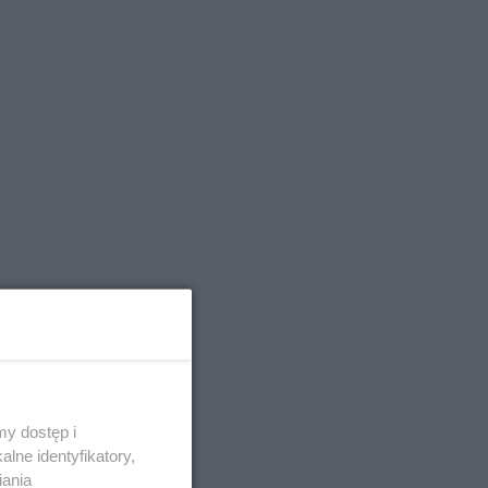
y dostęp i
lne identyfikatory,
iania