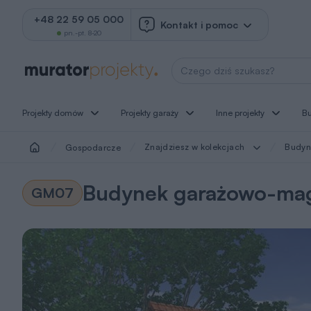
+48 22 59 05 000
Kontakt i pomoc
pn.-pt. 8-20
Wyszukaj projekt
Projekty domów
Projekty garaży
Inne projekty
B
Znajdziesz w kolekcjach
Budyn
Gospodarcze
Budynek garażowo-ma
GM07