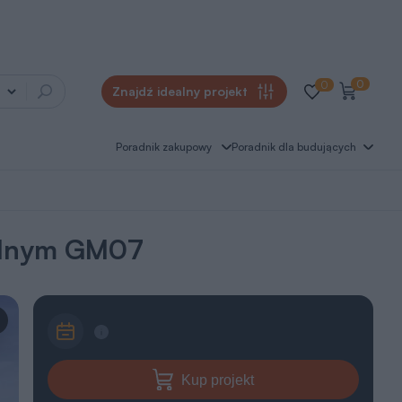
0
0
Znajdź idealny projekt
Poradnik zakupowy
Poradnik dla budujących
alnym GM07
Kup projekt