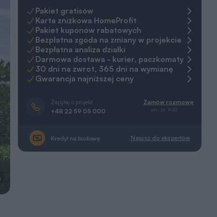
Pakiet gratisów
Karta zniżkowa HomeProfit
Pakiet kuponów rabatowych
Bezpłatna zgoda na zmiany w projekcie
Bezpłatna analiza działki
Darmowa dostawa - kurier, paczkomaty
30 dni na zwrot, 365 dni na wymianę
Gwarancja najniższej ceny
Zapytaj o projekt
Zamów rozmowę
pn.-pt. 8-20
+48 22 59 05 000
Napisz do ekspertów
Kredyt na budowę
a