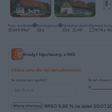
Pow. użytkowa
Kondygnacje
Garaż
Kąt dachu
Wymiary budy
2
253,99
m
2
2
45
°
19,74 x 10
Kredyt hipoteczny z ING
Oblicz ratę dla tej nieruchomości
Ile zamierzasz wydać?
Ile lat chcesz
0
RRSO 5.85 % na dzień 20.07.2
Więcej informacji