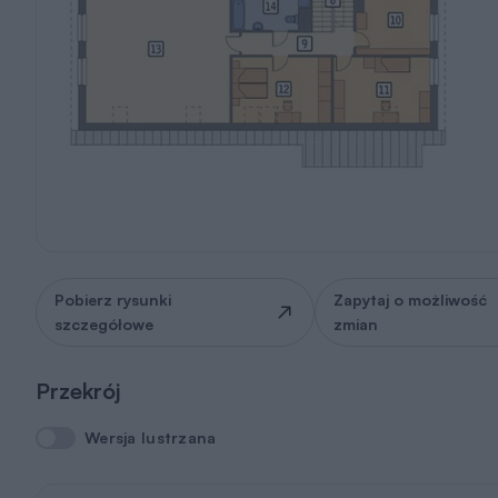
Pobierz rysunki
Zapytaj o możliwość
szczegółowe
zmian
Przekrój
Wersja lustrzana
Wersja lustrzana