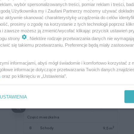
klam, wybór spersonalizowanych treści, pomiar reklam i treści, bad
2
7
pokój dzienny
24,85 m
 zgodą Użytkownika my i Zaufani Partnerzy możemy używać dokład
az aktywnie skanować charakterystykę urządzenia do celów identyfi
2
Razem
48,33 m
ść, prosimy o zgodę na korzystanie z tych technologii poprzez klikn
a i zawsze możesz ją zmienić/wycofać klikając przycisk ustawień pr
2
Parter łącznie
131,03 m
ogu strony
. Niektóre rodzaje przetwarzania danych nie wymagaj
2
2
kotłownia
11,34 m
iwić się takiemu przetwarzaniu. Preferencje będą miały zastosowanie
W nawiasach podano powierzchnie
pomieszczenia netto
szymi informacjami, abyś mógł świadomie i komfortowo korzystać z
gółowe informacje dotyczące przetwarzania Twoich danych znajdzi
s
oraz po kliknięciu w „Ustawienia”.
USTAWIENIA
Pomieszczenie
Użytkowa
Część mieszkalna
2
8
schody
9,5 m