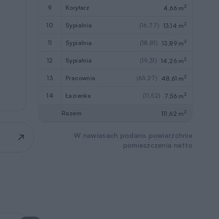
2
9
korytarz
4,66 m
2
10
sypialnia
(16,77)
13,14 m
2
11
sypialnia
(18,81)
13,89 m
2
12
sypialnia
(19,31)
14,26 m
2
13
pracownia
(63,27)
48,61 m
2
14
łazienka
(11,52)
7,56 m
2
Razem
111,62 m
W nawiasach podano powierzchnie
pomieszczenia netto