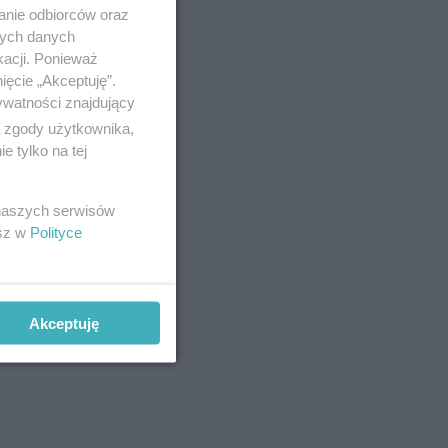
anie odbiorców oraz
nych danych
kacji. Ponieważ
ięcie „Akceptuję”.
ywatności znajdujący
ą zgody użytkownika,
 tylko na tej
 naszych serwisów
esz w
Polityce
Akceptuję