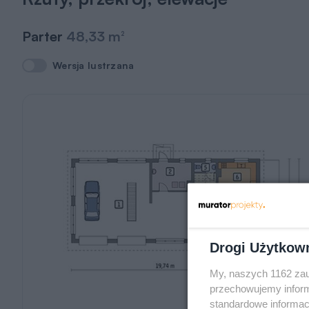
Parter
48,33 m
2
Wersja lustrzana
Wersja lustrzana
Drogi Użytkow
My, naszych 1162 zau
przechowujemy informa
standardowe informac