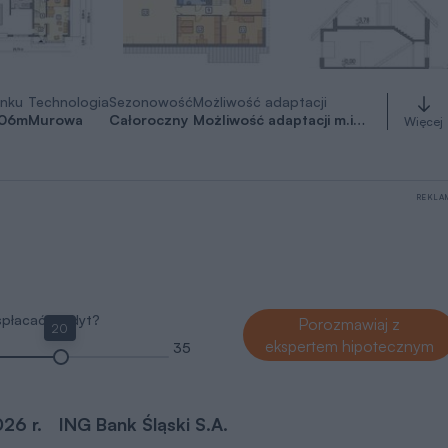
nku
Technologia
Sezonowość
Możliwość adaptacji
,06
m
Murowa
Całoroczny
Możliwość adaptacji m.in. na: warsztat samochodowy, budynek wulkanizacji, budynek produkcyjny
Więcej
REKLA
 spłacać kredyt?
Porozmawiaj z
20
ekspertem hipotecznym
35
026 r.
ING Bank Śląski S.A.