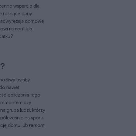
enne wsparcie dla
le rosnące ceny
 nadwyrężają domowe
anowi remont lub
datku?
u
u?
możliwa byłaby
 do nawet
wość odliczenia tego
, remontem czy
a grupa ludzi, którzy
półcześnie na spore
ację domu lub remont