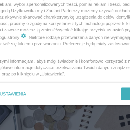
u Ochrony Środowiska i Gospodarki Wodnej lub wojewódzkich
klam, wybór spersonalizowanych treści, pomiar reklam i treści, bad
ska i gospodarki wodnej.
 zgodą Użytkownika my i Zaufani Partnerzy możemy używać dokład
az aktywnie skanować charakterystykę urządzenia do celów identyfi
ść, prosimy o zgodę na korzystanie z tych technologii poprzez klikn
a i zawsze możesz ją zmienić/wycofać klikając przycisk ustawień pr
ogu strony
. Niektóre rodzaje przetwarzania danych nie wymagaj
iwić się takiemu przetwarzaniu. Preferencje będą miały zastosowanie
szymi informacjami, abyś mógł świadomie i komfortowo korzystać z
gółowe informacje dotyczące przetwarzania Twoich danych znajdzi
s
oraz po kliknięciu w „Ustawienia”.
USTAWIENIA