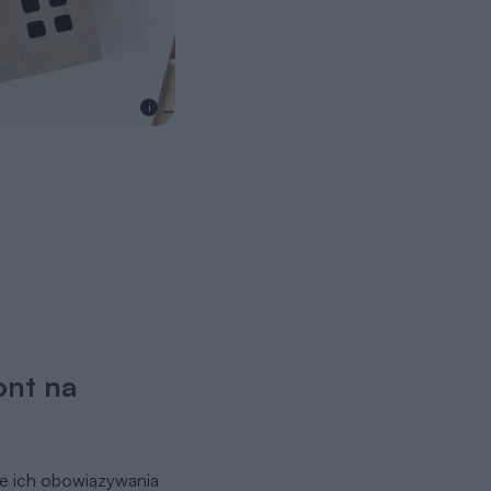
i
ont na
ie ich obowiązywania