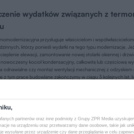
czenie wydatków związanych z termo
u
rmomodernizacyjna przysługuje właścicielom i współwłaściciel
dzinnych, którzy ponieśli wydatki na tego typu modernizację. Je
ocieplenie elewacji, zamontowanie nowej stolarki okiennej i drz
a nowoczesny kocioł kondensacyjny, całkowitą lub częściową wy
ła odnawialne czy montaż wentylacji mechanicznej z odzyskiem c
e z tym prace budowlane zakończymy w ciągu 3 kolejnych lat, l
wego, w którym ponieśliśmy pierwszy wydatek – możliwe będz
ch odliczeń.
ota nie może jednak przekroczyć 53000 złotych
. Pamiętajm
niku,
 tylko budynków oddanych już do użytku. Nie można odliczyć t
fanych partnerów oraz inne podmioty z Grupy ZPR Media uzyskujem
 będącego w budowie. Nie można też odliczyć od podatku wy
cje na urządzeniu oraz przetwarzamy dane osobowe, takie jak unika
dernizację, jeśli zostały one sfinansowane (dofinansowane) 
je wysyłane przez urządzenie czy dane przeglądania w celu zapewn