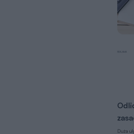
Odli
zasa
Duża ul