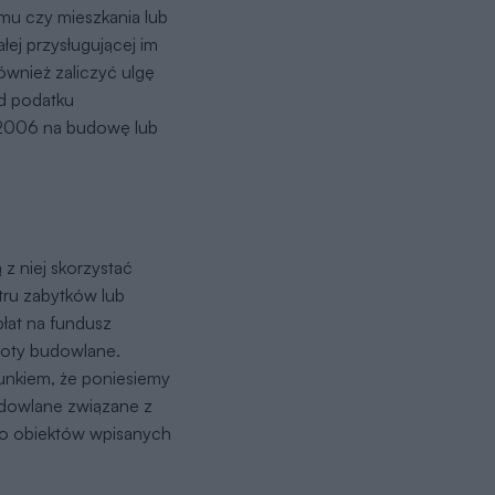
mu czy mieszkania lub
łej przysługującej im
ównież zaliczyć ulgę
od podatku
-2006 na budowę lub
z niej skorzystać
stru zabytków lub
łat na fundusz
boty budowlane.
unkiem, że poniesiemy
budowlane związane z
ko obiektów wpisanych