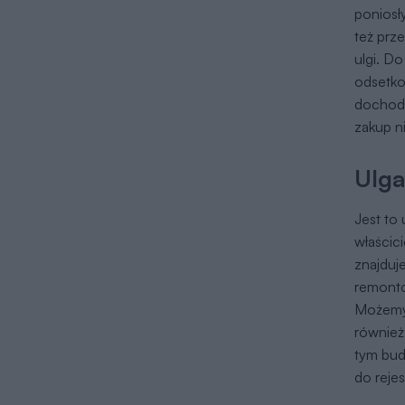
poniosł
też prze
ulgi. D
odsetko
dochodo
zakup n
Ulga
Jest to
właścici
znajduj
remonto
Możemy 
również
tym bud
do reje