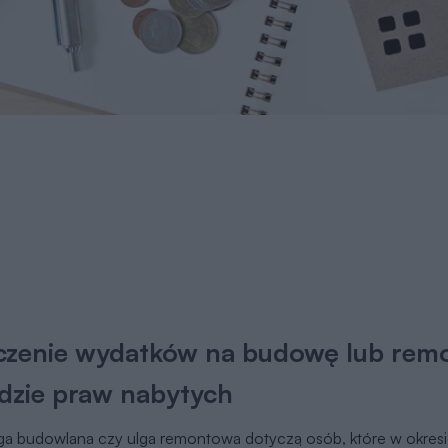
czenie wydatków na budowę lub rem
dzie praw nabytych
ga budowlana czy ulga remontowa dotyczą osób, które w okres