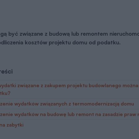
mogą być związane z budową lub remontem nieruchomoś
odliczenia kosztów projektu domu od podatku.
reści
wydatki związane z zakupem projektu budowlanego można 
tku?
czenie wydatków związanych z termomodernizacją domu
czenie wydatków na budowę lub remont na zasadzie praw 
na zabytki