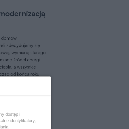
modernizacją
om domów
żeli zdecydujemy się
wiowej, wymianę starego
mianę źródeł energii
iepła, a wszystkie
icząc od końca roku
ie dokonanie
y też, że odliczenie to
ermomodernizacji
y dostęp i
datków na
lne identyfikatory,
ze środków Narodowego
iania