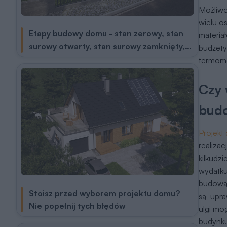
Możliwo
wielu o
Etapy budowy domu - stan zerowy, stan
materia
surowy otwarty, stan surowy zamknięty,
budżety
prace wykończeniowe
termomo
Czy 
budo
Projekt
realiza
kilkudzi
wydatku
budową 
Stoisz przed wyborem projektu domu?
są upra
Nie popełnij tych błędów
ulgi mo
budynku