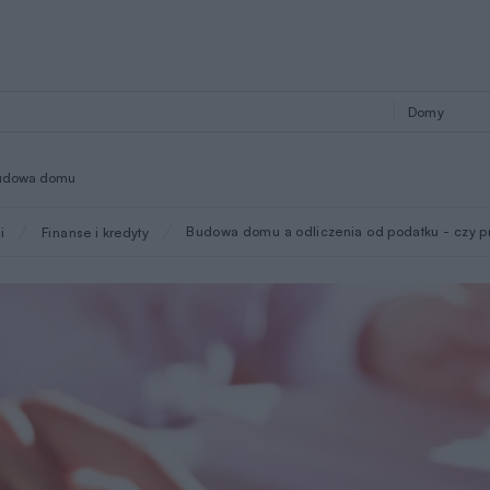
udowa domu
Budowa domu a odliczenia od podatku - czy p
i
Finanse i kredyty