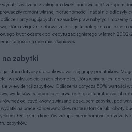
y wydatki związane z zakupem działki, budową bądź zakupem do
prowadziły remont własnej nieruchomości i nadal nie odliczyły ca
o odliczeń przysługujących na zasadzie praw nabytych możemy r
wą, która dziś już nie obowiązuje. Ulga ta polega na odliczaniu 
wego kwot odsetek od kredytu zaciągniętego w latach 2002
ieruchomości na cele mieszkaniowe.
 na zabytki
 ulga, która dotyczy stosunkowo wąskiej grupy podatników. Mogą 
ele i współwłaściciele nieruchomości, która wpisana jest do reje
e się w ewidencji zabytków. Odliczenia dotyczą 50% wartości wp
wy, wydatków na prace konserwatorskie, restauratorskie lub ro
również odliczyć kwoty związane z zakupem zabytku, pod war
 wydatki na prace konserwatorskie, restauratorskie lub roboty 
ynkiem. Odliczenia kosztów zakupu nieruchomości dotyczą tyl
stru zabytków.