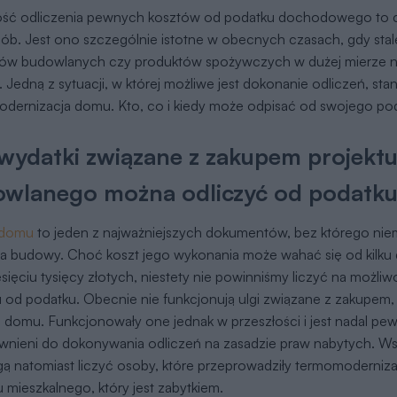
ść odliczenia pewnych kosztów od podatku dochodowego to c
sób. Jest ono szczególnie istotne w obecnych czasach, gdy sta
łów budowlanych czy produktów spożywczych w dużej mierze
. Jedną z sytuacji, w której możliwe jest dokonanie odliczeń, st
dernizacja domu. Kto, co i kiedy może odpisać od swojego po
wydatki związane z zakupem projekt
wlanego można odliczyć od podatk
 domu
to jeden z najważniejszych dokumentów, bez którego nie
cja budowy. Choć koszt jego wykonania może wahać się od kilku
esięciu tysięcy złotych, niestety nie powinniśmy liczyć na możli
 od podatku. Obecnie nie funkcjonują ulgi związane z zakupem
domu. Funkcjonowały one jednak w przeszłości i jest nadal pewn
wnieni do dokonywania odliczeń na zasadzie praw nabytych. Ws
gą natomiast liczyć osoby, które przeprowadziły termomoderniz
 mieszkalnego, który jest zabytkiem.