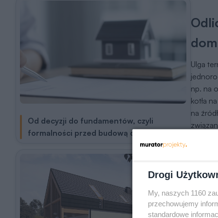
Odli
dom
Ulga te
jednoro
np. na 
kotła n
na źród
Od decyzji do fundamentów, czyli
związan
formalności przed budową domu
podatko
pokaźny
Ich kw
Drogi Użytkow
dotyczy
My, naszych 1160 zau
budynku
przechowujemy informa
termomo
standardowe informac