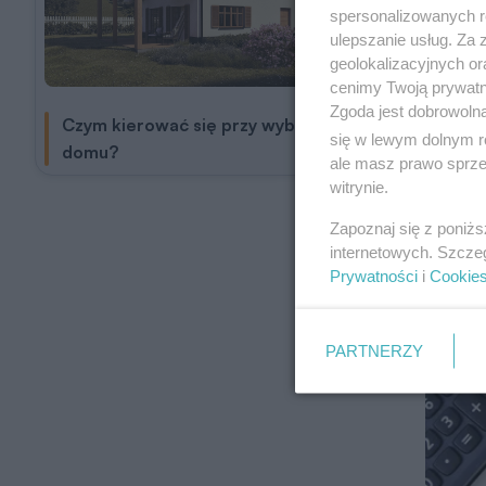
Fundusz
spersonalizowanych re
środowi
ulepszanie usług. Za
geolokalizacyjnych or
cenimy Twoją prywatno
Zgoda jest dobrowoln
Czym kierować się przy wyborze projektu
się w lewym dolnym r
domu?
ale masz prawo sprzec
witrynie.
Zapoznaj się z poniż
internetowych. Szcze
Prywatności
i
Cookie
PARTNERZY