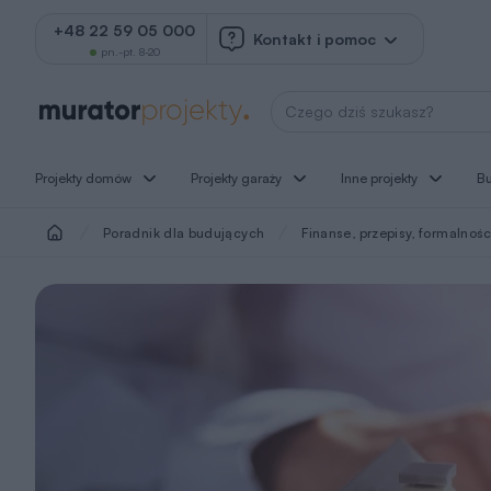
+48 22 59 05 000
Kontakt i pomoc
pn.-pt. 8-20
Wyszukaj projekt
Projekty domów
Projekty garaży
Inne projekty
B
Poradnik dla budujących
Finanse, przepisy, formalnośc