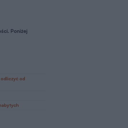
ci. Poniżej
odliczyć od
nabytych