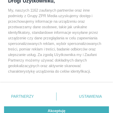
Drogi Użytkowniku,
My, naszych 1162 zaufanych partnerów oraz inne
podmioty z Grupy ZPR Media uzyskujemy dostęp i
przechowujemy informacje na urządzeniu oraz
Odwiedź grupę na Facebooku
przetwarzamy dane osobowe, takie jak unikalne
Gdybym budował drugi raz - mądry Polak
identyfikatory, standardowe informacje wysyłane przez
przed budową
urządzenie czy dane przeglądania w celu zapewniania
spersonalizowanych reklam, wybór spersonalizowanych
Forum Muratora
treści, pomiar reklam i treści, badanie odbiorców oraz
ulepszanie usług. Za zgodą Użytkownika my i Zaufani
Partnerzy możemy używać dokładnych danych
geolokalizacyjnych oraz aktywnie skanować
charakterystykę urządzenia do celów identyfikacji.
Ponieważ cenimy Twoją prywatność, prosimy o zgodę na
korzystanie z tych technologii poprzez kliknięcie
„Akceptuję”. Zgoda jest dobrowolna i zawsze możesz ją
zmienić/wycofać klikając przycisk ustawień prywatności
PARTNERZY
USTAWIENIA
znajdujący się w lewym dolnym rogu strony
. Niektóre
rodzaje przetwarzania danych nie wymagają zgody
Akceptuję
użytkownika, ale masz prawo sprzeciwić się takiemu
projekty.muratordom.pl
© 2026