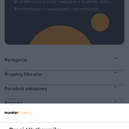
👍 praktyczne porady związane z budową domu,
👍 informacje o nowościach i promocjach.
Kategorie
Projekty Murator
Poradnik zakupowy
Kontakt
Dołącz do nas