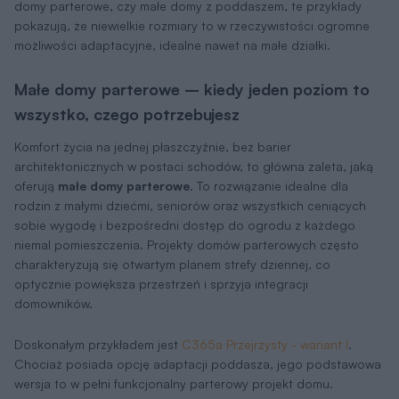
domy parterowe, czy małe domy z poddaszem, te przykłady
pokazują, że niewielkie rozmiary to w rzeczywistości ogromne
możliwości adaptacyjne, idealne nawet na małe działki.
Małe domy parterowe – kiedy jeden poziom to
wszystko, czego potrzebujesz
Komfort życia na jednej płaszczyźnie, bez barier
architektonicznych w postaci schodów, to główna zaleta, jaką
oferują
małe domy parterowe
. To rozwiązanie idealne dla
rodzin z małymi dziećmi, seniorów oraz wszystkich ceniących
sobie wygodę i bezpośredni dostęp do ogrodu z każdego
niemal pomieszczenia. Projekty domów parterowych często
charakteryzują się otwartym planem strefy dziennej, co
optycznie powiększa przestrzeń i sprzyja integracji
domowników.
Doskonałym przykładem jest
C365a Przejrzysty - wariant I
.
Chociaż posiada opcję adaptacji poddasza, jego podstawowa
wersja to w pełni funkcjonalny parterowy projekt domu.