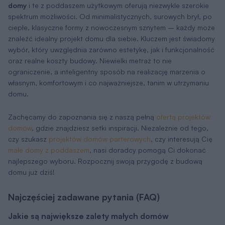
domy
i te z poddaszem użytkowym oferują niezwykle szerokie
spektrum możliwości. Od minimalistycznych, surowych brył, po
ciepłe, klasyczne formy z nowoczesnym sznytem – każdy może
znaleźć idealny projekt domu dla siebie. Kluczem jest świadomy
wybór, który uwzględnia zarówno estetykę, jak i funkcjonalność
oraz realne koszty budowy. Niewielki metraż to nie
ograniczenie, a inteligentny sposób na realizację marzenia o
własnym, komfortowym i co najważniejsze, tanim w utrzymaniu
domu.
Zachęcamy do zapoznania się z naszą pełną
ofertą projektów
domów
, gdzie znajdziesz setki inspiracji. Niezależnie od tego,
czy szukasz
projektów domów parterowych
, czy interesują Cię
małe domy z poddaszem
, nasi doradcy pomogą Ci dokonać
najlepszego wyboru. Rozpocznij swoją przygodę z budową
domu już dziś!
Najczęściej zadawane pytania (FAQ)
Jakie są największe zalety małych domów