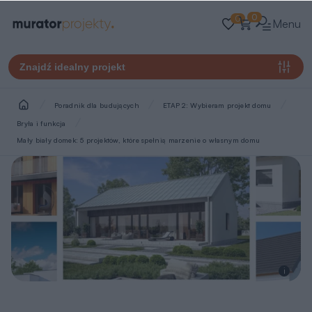
0
0
Menu
Znajdź idealny projekt
Poradnik dla budujących
ETAP 2: Wybieram projekt domu
Bryła i funkcja
Mały biały domek: 5 projektów, które spełnią marzenie o własnym domu
i