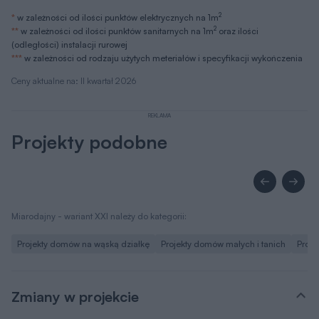
Ceny aktualne na: II kwartał 2026
REKLAMA
Projekty podobne
Miarodajny - wariant XXI należy do kategorii:
Projekty domów na wąską działkę
Projekty domów małych i tanich
Proj
Zmiany w projekcie
Zobacz zakres zmian, które możesz wprowadzić, w
tym projekcie bez zgody autora.