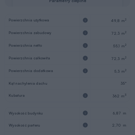
Powierzchnia zabudowy
2
72,3 m
Powierzchnia netto
2
55,1 m
Powierzchnia całkowita
2
72,3 m
Powierzchnia dodatkowa
2
5,3 m
Kąt nachylenia dachu
35°
Kubatura
3
362 m
Wysokość budynku
6,87 m
Wysokość parteru
2,70 m
Wymiary budynku
7,3 x 10 m
Wymiary działki
13,3 x 18 m
Pokoje (z salonem)
2