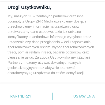
podmioty z Grupy ZPR Media uzyskujemy dostęp i
przechowujemy informacje na urządzeniu oraz
Odwiedź grupę na Facebooku
przetwarzamy dane osobowe, takie jak unikalne
Gdybym budował drugi raz - mądry Polak
identyfikatory, standardowe informacje wysyłane przez
przed budową
urządzenie czy dane przeglądania w celu zapewniania
spersonalizowanych reklam, wybór spersonalizowanych
Forum Muratora
treści, pomiar reklam i treści, badanie odbiorców oraz
ulepszanie usług. Za zgodą Użytkownika my i Zaufani
Partnerzy możemy używać dokładnych danych
geolokalizacyjnych oraz aktywnie skanować
charakterystykę urządzenia do celów identyfikacji.
Ponieważ cenimy Twoją prywatność, prosimy o zgodę na
korzystanie z tych technologii poprzez kliknięcie
„Akceptuję”. Zgoda jest dobrowolna i zawsze możesz ją
zmienić/wycofać klikając przycisk ustawień prywatności
PARTNERZY
USTAWIENIA
znajdujący się w lewym dolnym rogu strony
. Niektóre
rodzaje przetwarzania danych nie wymagają zgody
Akceptuję
użytkownika, ale masz prawo sprzeciwić się takiemu
projekty.muratordom.pl
© 2026
przetwarzaniu. Preferencje będą miały zastosowanie tylko
na tej witrynie.
REKLAMA