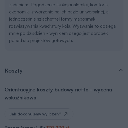
rozwiązywania kwadratury koła. Wyzwanie to dosięga
mnie po dziśdzień - wynikiem czego jest dorobek
ponad stu projektów gotowych.
Koszty
Orientacyjne koszty budowy netto - wycena
wskaźnikowa
Jak dokonujemy wyliczeń?
Razem (etapy 1-3):
170 279 zł
Koszt etapu
1. Stan zero
44 475 zł