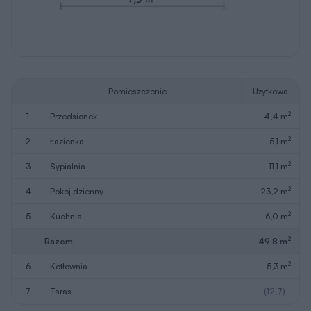
Pomieszczenie
Użytkowa
2
1
przedsionek
4,4 m
2
2
łazienka
5,1 m
2
3
sypialnia
11,1 m
2
4
pokój dzienny
23,2 m
2
5
kuchnia
6,0 m
2
Razem
49,8 m
2
6
kotłownia
5,3 m
7
taras
(12,7)
W nawiasach podano powierzchnie pomieszczenia netto
Pobierz rysunki