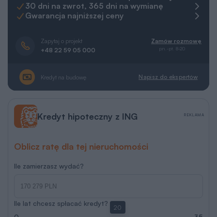
pn.-pt. 8-20
+48 22 59 05 000
Napisz do ekspertów
Kredyt na budowę
Kredyt hipoteczny z ING
REKLAMA
Oblicz ratę dla tej nieruchomości
Ile zamierzasz wydać?
Ile lat chcesz spłacać kredyt?
20
0
35
Porozmawiaj z ekspertem hipotecznym