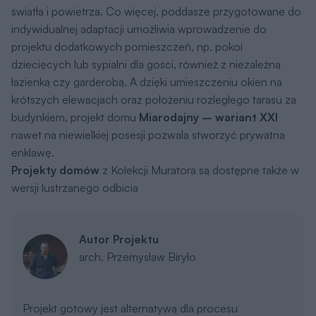
dziecięcych lub sypialni dla gości, również z niezależną
łazienką czy garderobą. A dzięki umieszczeniu okien na
krótszych elewacjach oraz położeniu rozległego tarasu za
budynkiem, projekt domu
Miarodajny – wariant XXI
nawet na niewielkiej posesji pozwala stworzyć prywatną
enklawę.
Projekty domów
z Kolekcji Muratora są dostępne także w
wersji lustrzanego odbicia
Autor Projektu
arch. Przemysław Biryło
Projekt gotowy jest alternatywą dla procesu
współtworzenia wraz z architektem
indywidualnego,szytego na miarę domu. W naszym
życiukażda chwila jest bezcenna. Nie zawsze możemy