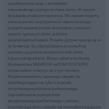
sobie pozwolić na przyjemność własnoręcznego
przygotowywania potraw, korzystamy z masowo
szytych, typowych ubrań, jeździmy
seryjnymisamochodami. Projekty gotowe wpisują się w
tę tendencję. Są odpowiedziąna powszechną
potrzebę uczynienia dostępnymi dóbr, które
byływcześniej elitarne. Biorąc udział w konkursie
Wydawnictwa MURATOR naDOM DOSTĘPNY,
postanowiłem zmierzyć się z tym trendem.
Projektowaniedomu typowego okazało się
satysfakcjonujące nie tylko z powodu
otrzymanegowyróżnienia konkursowego.
Zaprojektowanie powszechnie
akceptowanego,komfortowego i cenowo
przystępnego domu okazało się niezwykleintrygującym
zadaniem. Pogodzenie funkcjonalności, komfortu,
ekonomikii stworzenie na ich bazie uniwersalnej, a
jednocześnie szlachetnej formy maposmak