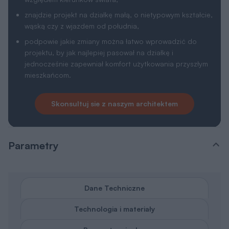
projektu, by jak najlepiej pasował na działkę i
jednocześnie zapewniał komfort użytkowania przyszłym
mieszkańcom.
Skonsultuj sie z naszym architektem
Parametry
Dane Techniczne
Technologia i materiały
Parametry cieplne
Powierzchnia użytkowa
2
49,8 m