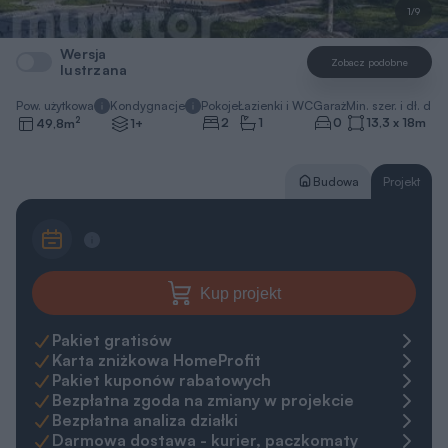
Pow. użytkowa
Kondygnacje
Pokoje
Łazienki i WC
Garaż
Min. szer. i dł. dzia
2
2
1
0
13,3 x 18
m
49,8
m
1+
Budowa
Projekt
Kup projekt
Pakiet gratisów
Karta zniżkowa HomeProfit
Pakiet kuponów rabatowych
Bezpłatna zgoda na zmiany w projekcie
Bezpłatna analiza działki
Darmowa dostawa - kurier, paczkomaty
30 dni na zwrot, 365 dni na wymianę
Gwarancja najniższej ceny
Zapytaj o projekt
Zamów rozmowę