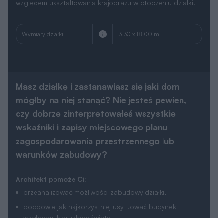
Masz działkę i zastanawiasz się jaki dom
mógłby na niej stanąć? Nie jesteś pewien,
czy dobrze zinterpretowałeś wszystkie
wskaźniki i zapisy miejscowego planu
zagospodarowania przestrzennego lub
warunków zabudowy?
Architekt pomoże Ci:
przeanalizować możliwości zabudowy działki,
podpowie jak najkorzystniej usytuować budynek
względem kierunków świata,
znajdzie projekt na działkę małą, o nietypowym kształcie,
wąską czy z wjazdem od południa,
podpowie jakie zmiany można łatwo wprowadzić do