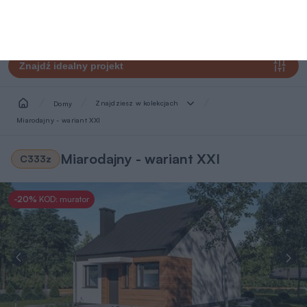
Znajdź idealny projekt
Znajdziesz w kolekcjach
Domy
Miarodajny - wariant XXI
Miarodajny - wariant XXI
C333z
-20%
KOD: murator
1/9
Wersja
Zobacz podobne
lustrzana