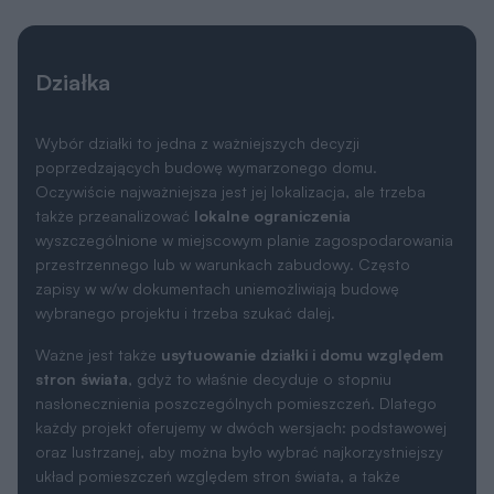
Wybór działki to jedna z ważniejszych decyzji
poprzedzających budowę wymarzonego domu.
Oczywiście najważniejsza jest jej lokalizacja, ale trzeba
także przeanalizować
lokalne ograniczenia
wyszczególnione w miejscowym planie zagospodarowania
przestrzennego lub w warunkach zabudowy. Często
zapisy w w/w dokumentach uniemożliwiają budowę
wybranego projektu i trzeba szukać dalej.
Ważne jest także
usytuowanie działki i domu względem
stron świata
, gdyż to właśnie decyduje o stopniu
nasłonecznienia poszczególnych pomieszczeń. Dlatego
każdy projekt oferujemy w dwóch wersjach: podstawowej
oraz lustrzanej, aby można było wybrać najkorzystniejszy
układ pomieszczeń względem stron świata, a także
względem ukształtowania krajobrazu w otoczeniu działki.
Wymiary działki
13.30 x 18.00 m