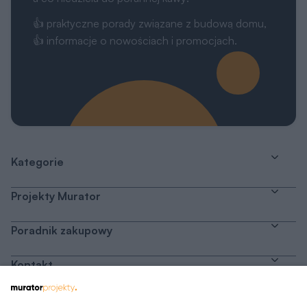
Kategorie
Projekty Murator
Poradnik zakupowy
Kontakt
Dołącz do nas
Drogi Użytkowniku,
My, naszych 1162 zaufanych partnerów oraz inne