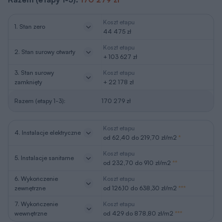
Koszt etapu
2. Stan surowy otwarty
+ 103 627 zł
3. Stan surowy
Koszt etapu
zamknięty
+ 22 178 zł
Razem (etapy 1-3):
170 279 zł
Koszt etapu
4. Instalacje elektryczne
od 62,40 do 219,70 zł/m2
*
Koszt etapu
5. Instalacje sanitarne
od 232,70 do 910 zł/m2
**
6. Wykończenie
Koszt etapu
zewnętrzne
od 126,10 do 638,30 zł/m2
***
7. Wykończenie
Koszt etapu
wewnętrzne
od 429 do 878,80 zł/m2
***
2
*
w zależności od ilości punktów elektrycznych na 1m
2
**
w zależności od ilości punktów sanitarnych na 1m
oraz ilości
(odległości) instalacji rurowej
***
w zależności od rodzaju użytych meteriałów i specyfikacji wykończenia