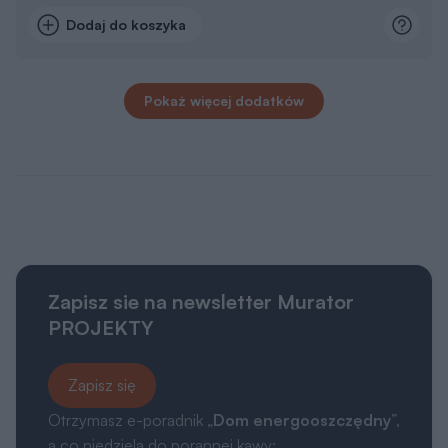
Pokaż więcej dodatków
Zapisz sie na newsletter Murator
PROJEKTY
Zapisz się
Otrzymasz e-poradnik „
Dom energooszczędny
”,
a co niedziela do porannej kawy:
👍 praktyczne porady związane z budową domu,
👍 informacje o nowościach i promocjach.