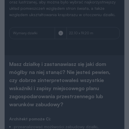
podpowie jak najkorzystniej usytuować budynek
względem kierunków świata,
znajdzie projekt na działkę małą, o nietypowym kształcie,
wąską czy z wjazdem od południa,
podpowie jakie zmiany można łatwo wprowadzić do
projektu, by jak najlepiej pasował na działkę i
jednocześnie zapewniał komfort użytkowania przyszłym
mieszkańcom.
Skonsultuj sie z naszym architektem
Parametry
Dane Techniczne