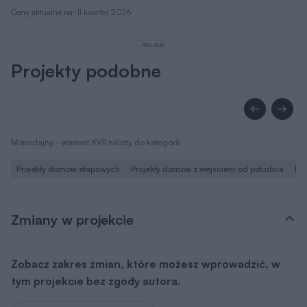
Lista możliwych zmian
Jeśli zmiany, które chcesz wprowadzić nie są ujęte w
powyższym zestawieniu, skontaktuj się z nami. Nasz
architekt przeanalizuje i doradzi, które z Twoich
propozycji warto wdrożyć. O zgodę na zmiany możesz
wystąpić nie tylko w momencie zakupu projektu, ale
także później i otrzymasz ją bezpłatnie w ciągu kilku dni.
Zapytaj o dodatkowe zmiany
Pliki do pobrania
Rysunki szczegółowe
pdf
Pobierz