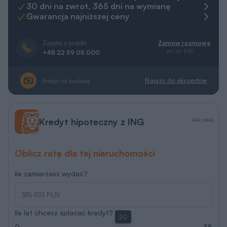
0
35
Porozmawiaj z ekspertem hipotecznym
Więcej informacji
RRSO 5.85 % na dzień 20.07.2026 r.
ING Bank Śląski S.A.
Miarodajny - wariant XVII
C333t
Rzuty
Działka
Parametry
Koszty
Podobne
Zmia
REKLAMA