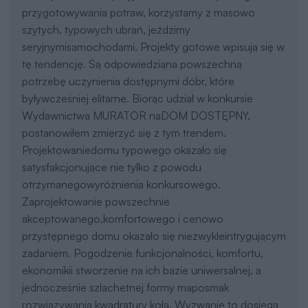
rozwiązywania kwadratury koła. Wyzwanie to dosięga
mnie po dziśdzień - wynikiem czego jest dorobek
ponad stu projektów gotowych.
Koszty
Orientacyjne koszty budowy netto - wycena
wskaźnikowa
Jak dokonujemy wyliczeń?
Razem (etapy 1-3):
385 033 zł
Koszt etapu
1. Stan zero
96 208 zł