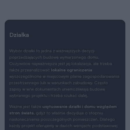
oraz lustrzanej, aby można było wybrać najkorzystniejszy
układ pomieszczeń względem stron świata, a także
względem ukształtowania krajobrazu w otoczeniu działki.
Wymiary działki
22.10 x 19.20 m
Masz działkę i zastanawiasz się jaki dom
mógłby na niej stanąć? Nie jesteś pewien,
czy dobrze zinterpretowałeś wszystkie
wskaźniki i zapisy miejscowego planu
zagospodarowania przestrzennego lub
warunków zabudowy?
Architekt pomoże Ci:
przeanalizować możliwości zabudowy działki,