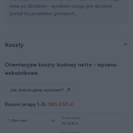
Koszt etapu
2. Stan surowy otwarty
+ 237 909 zł
3. Stan surowy
Koszt etapu
zamknięty
+ 50 917 zł
Razem (etapy 1-3):
385 033 zł
Koszt etapu
4. Instalacje elektryczne
od 62,40 do 219,70 zł/m2
*
Koszt etapu
5. Instalacje sanitarne
od 232,70 do 910 zł/m2
**
6. Wykończenie
Koszt etapu
zewnętrzne
od 126,10 do 638,30 zł/m2
***
7. Wykończenie
Koszt etapu
wewnętrzne
od 429 do 878,80 zł/m2
***
2
*
w zależności od ilości punktów elektrycznych na 1m
2
**
w zależności od ilości punktów sanitarnych na 1m
oraz ilości
(odległości) instalacji rurowej
***
w zależności od rodzaju użytych meteriałów i specyfikacji wykończenia