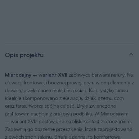
z dwóch stron salonu. Strefa dzienna, to komfortowa
przestrzeń o powierzchni około 44 mkw., podzielona
funkcjonalnie na część wypoczynkową, jadalną i kuchenną.
Taka powierzchnia pozbawiona ścian, pozwala na dowolną
aranżację i daje mieszkańcom poczucie pełnej swobody. W
rogu salonu zaplanowano kominek, który idealnie ociepli
strefę wypoczynku, będąc jednocześnie dodatkowym,
pięknym „meblem”. Duży taras, który roztacza się wzdłuż
dwóch elewacji, zapewni mieszkańcom i ich gościom
beztroski relaks na świeżym powietrzu. Strefa nocna to
dwie sypialnie oraz łazienka. Pomieszczenia te
przewidziano od strony elewacji tylnej, gwarantując
domownikom intymność i ciszę. Zaplanowano także
dodatkową łazienkę, zlokalizowaną przy salonie. Garaż
zaprojektowano jako dwustanowiskowy, a na jego tyłach –
przewidziano kotłownię. Inwestorzy, dla których parter
Miarodajnego – wariant XVII będzie niewystarczający,
mogą zaadaptować (na etapie indywidualnej adaptacji)