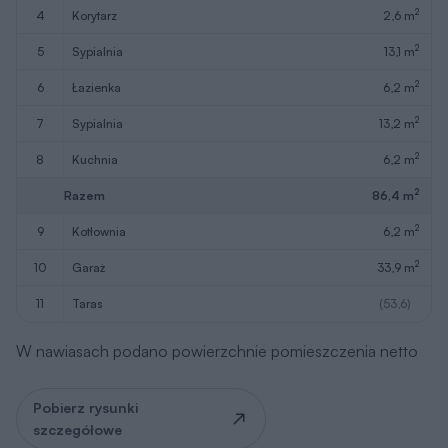
Zapytaj o możliwość zmian
Poddasze
Wersja lustrzana
Wersja lustrzana
Inne
1
2
Podstawowy