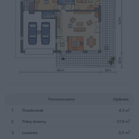
2
4
korytarz
2,6 m
2
5
sypialnia
13,1 m
2
6
łazienka
6,2 m
2
7
sypialnia
13,2 m
2
8
kuchnia
6,2 m
2
Razem
86,4 m
2
9
kotłownia
6,2 m
2
10
garaż
33,9 m
11
taras
(53,6)
W nawiasach podano powierzchnie pomieszczenia netto
Pobierz rysunki
szczegółowe