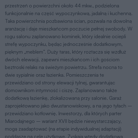
poddasze na cele użytkowe. Zyskają wtedy dodatkową
przestrzeń, o powierzchni ponad 80 mkw.
Projekty
domów
z Kolekcji Muratora są dostępne także w wersji
lustrzanego odbicia.
Jeśli szukasz tego projektu z dachem czterospadowym
zobacz projekt
C444t - Czterolistna koniczyna -
wariant XVII
Autor Projektu
arch. Przemysław Biryło
Projekt gotowy jest alternatywą dla procesu
współtworzenia wraz z architektem
indywidualnego,szytego na miarę domu. W naszym
życiukażda chwila jest bezcenna. Nie zawsze możemy