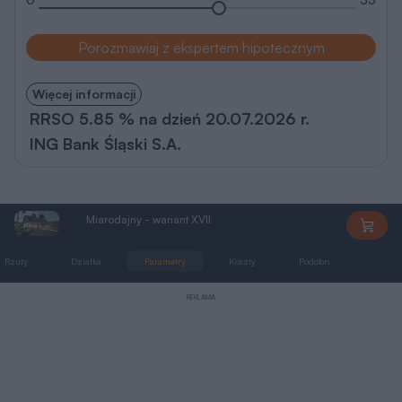
Rzuty, przekrój, elewacje
Parter
86,4 m
2
Wersja lustrzana
Wersja lustrzana