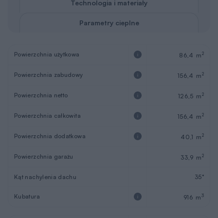
Wysokość budynku
7,8 m
Wysokość parteru
2,69 m
Wymiary budynku
14,1 x 11,2 m
Wymiary działki
22,1 x 19,2 m
Pokoje (z salonem)
3
Łazienki i wc
2
Miejsca postojowe
2
Sezonowość
Całoroczny
REKLAMA