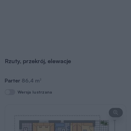
Pomieszczenie
Użytkowa
2
1
przedsionek
4,3 m
2
2
pokój dzienny
37,8 m
2
3
łazienka
3,0 m