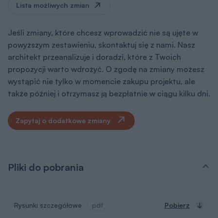
Dokumentacja (zawartość pakietu
projektowego)
Dodatki
Pakiet dodatków, który otrzymasz razem z
projektem
Teczka inwestora
Do przechowywania niezbędnej