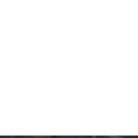
1/10
Wersja
Zobacz podobne
lustrzana
Pow. użytkowa
Kondygnacje
Pokoje
Łazienki i WC
Garaż
Min. szer. i dł. dzia
2
3
2
2
22,1 x 19,2
m
86,4
m
1+
Budowa
Projekt
Kup projekt
Pakiet gratisów
Karta zniżkowa HomeProfit
Pakiet kuponów rabatowych
Bezpłatna zgoda na zmiany w projekcie
Bezpłatna analiza działki