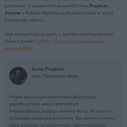
sobie pozwolić na przyjemność własnoręcznego
przygotowywania potraw, korzystamy z masowo
szytych, typowych ubrań, jeździmy
seryjnymisamochodami. Projekty gotowe wpisują się w
tę tendencję. Są odpowiedziąna powszechną
potrzebę uczynienia dostępnymi dóbr, które
byływcześniej elitarne. Biorąc udział w konkursie
Wydawnictwa MURATOR naDOM DOSTĘPNY,
postanowiłem zmierzyć się z tym trendem.
Projektowaniedomu typowego okazało się
satysfakcjonujące nie tylko z powodu
otrzymanegowyróżnienia konkursowego.
Zaprojektowanie powszechnie
akceptowanego,komfortowego i cenowo
przystępnego domu okazało się niezwykleintrygującym
zadaniem. Pogodzenie funkcjonalności, komfortu,
ekonomikii stworzenie na ich bazie uniwersalnej, a
jednocześnie szlachetnej formy maposmak