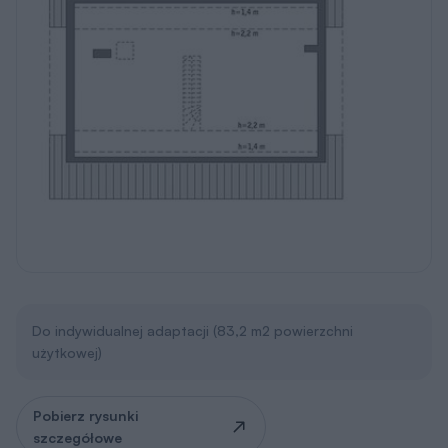
Zapytaj o możliwość zmian
Przekrój
Wersja lustrzana
Wersja lustrzana