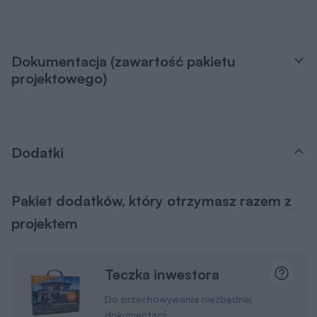
dokumentacji
Kupony rabatowe na
zakupy
Dzięki którym zaoszczędzisz nawet
kilkanaście tysięcy złotych.
Dowiedz się więcej
Projekty małej
architektury
Wybudujesz samodzielnie m.in. domek
dla dzieci czy altanę z grillem.
Pamiętaj