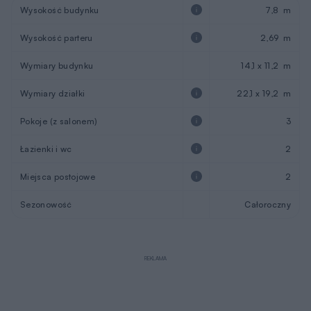
Opis projektu
Miarodajny – wariant XVII
zachwyca barwami natury. Na
elewacji frontowej i bocznej prawej, prym wiodą elementy z
drewna, przełamane ciepłą bielą ścian. Kolorystykę tarasu
idealnie skomponowano z elewacją, dzięki czemu dom
oraz taras, tworzą spójną całość. Bryłę zwieńczono
grafitowym dachem z brązową podbitką. W Miarodajnym
– wariant XVII, postawiono na bliski kontakt z otoczeniem.
Zapewnią go obszerne przeszklenia, które zaprojektowano