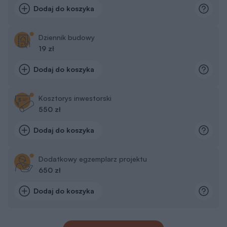
Pokaż więcej dodatków
Zapisz sie na newsletter Murator
PROJEKTY
Zapisz się
Otrzymasz e-poradnik „
Dom energooszczędny
”,
a co niedziela do porannej kawy:
👍 praktyczne porady związane z budową domu,
👍 informacje o nowościach i promocjach.