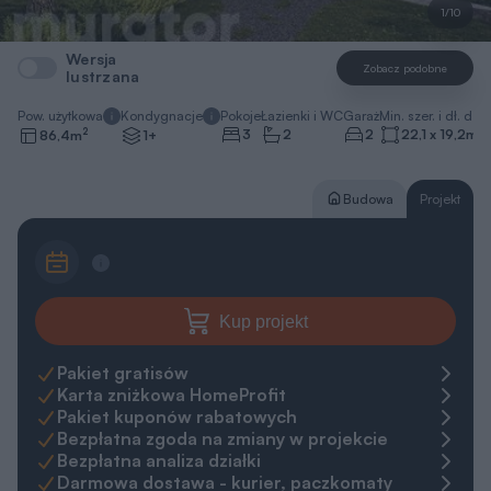
Darmowa dostawa - kurier, paczkomaty
30 dni na zwrot, 365 dni na wymianę
Gwarancja najniższej ceny
Zapytaj o projekt
Zamów rozmowę
pn.-pt. 8-20
+48 22 59 05 000
Napisz do ekspertów
Kredyt na budowę
Kredyt hipoteczny z ING
REKLAMA
Oblicz ratę dla tej nieruchomości
Ile zamierzasz wydać?
Ile lat chcesz spłacać kredyt?
20