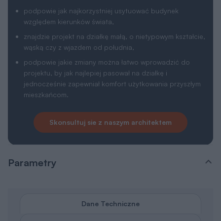
Technologia i materiały
Parametry cieplne
Powierzchnia użytkowa
2
86,4 m
Powierzchnia zabudowy
2
156,4 m
Powierzchnia netto
2
126,5 m
Powierzchnia całkowita
2
156,4 m
Powierzchnia dodatkowa
2
40,1 m
Powierzchnia garażu
2
33,9 m
Kąt nachylenia dachu
35°
Kubatura
3
916 m