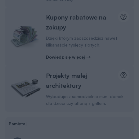
Wysyłkę projektu ze wszystkimi dodatkami na
terenie Polski bierzemy na siebie. Ty
wybierasz, gdzie odbierzesz swój projekt.
Masz do wyboru kuriera DPD lub punkty
Paczkomat InPost 24/7.
Masz 30 dni na zwrot i 365 dni na wymianę
projektu
Dowiedz się więcej
Dodatki w dobrej cenie
Dodatki możesz dobrać także w koszyku lub podczas
zakupów u naszego doradcy.
Tablica budowy
50 zł