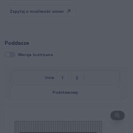
Do indywidualnej adaptacji (83,2 m2 powierzchni
użytkowej)
Pobierz rysunki
szczegółowe